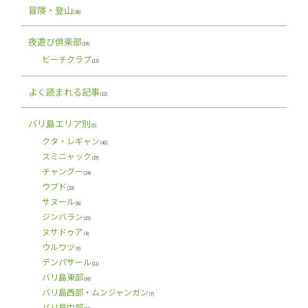
冒険・登山
(38)
夜遊び倶楽部
(19)
ビーチクラブ
(13)
よく読まれる記事
(12)
バリ島エリア別
(5)
クタ・レギャン
(42)
スミニャック
(15)
チャングー
(24)
ウブド
(23)
サヌール
(8)
ジンバラン
(15)
ヌサドゥア
(4)
ウルワツ
(9)
デンパサール
(11)
バリ島東部
(16)
バリ島西部・ムンジャンガン
(7)
バリ島中部