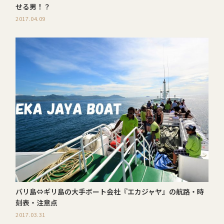
せる男！？
2017.04.09
バリ島⇔ギリ島の大手ボート会社『エカジャヤ』の航路・時
刻表・注意点
2017.03.31