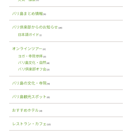
(15)
バリ島まとめ情報
(99)
バリ倶楽部からのお知らせ
(106)
日本語ガイド
(2)
オンラインツアー
(97)
ヨガ・寺院参拝
(15)
バリ島文化・自然
(46)
バリ倶楽部オフ会
(23)
バリ島の文化・寺院
(94)
バリ島観光スポット
(65)
おすすめホテル
(24)
レストラン・カフェ
(115)