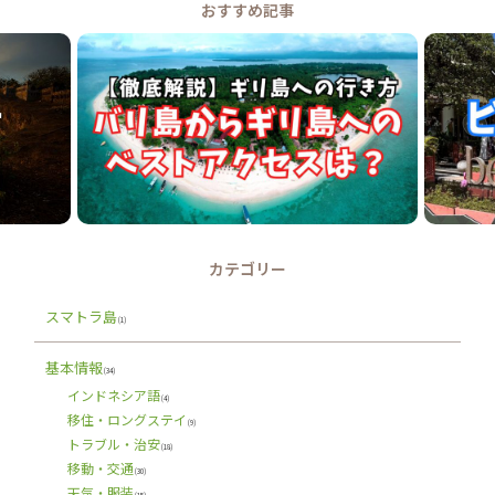
おすすめ記事
カテゴリー
スマトラ島
(1)
基本情報
(34)
インドネシア語
(4)
移住・ロングステイ
(9)
トラブル・治安
(18)
移動・交通
(30)
天気・服装