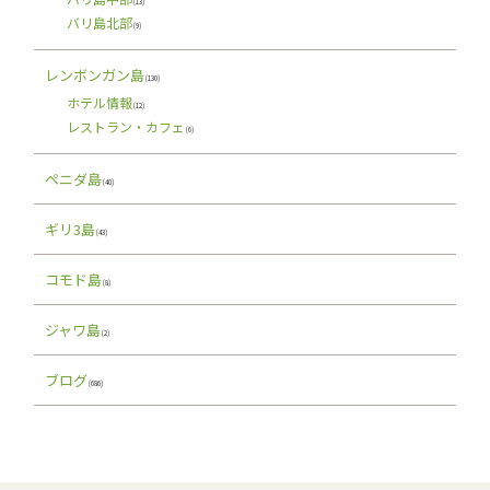
(13)
バリ島北部
(9)
レンボンガン島
(130)
ホテル情報
(12)
レストラン・カフェ
(6)
ペニダ島
(40)
ギリ3島
(43)
コモド島
(8)
ジャワ島
(2)
ブログ
(686)