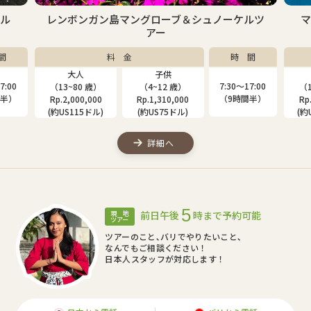
ケル
レンボンガン島マングローブ＆シュノーケルツ
アー
間
料 金
時 間
大人
子供
7:00
7:30〜17:00
（13~80 歳）
（4~12 歳）
（1
間半）
（9時間半）
Rp.2,000,000
Rp.1,310,000
Rp
(約US115ドル)
(約US75ドル)
(約
詳細へ
5
前日午後
時まで予約可能
現 地
ツアー
ツアーのこと､バリでやりたいこと､
なんでもご相談ください！
日本人スタッフが対応します！