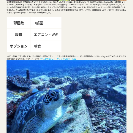
この秘密基地のような雰囲気に男心をくすぐられました。気に入ったのでもう1泊しようと思ったら「もうお客さん決まってんだよね」と強制チェッ
クアウト。人気があるんですね。 泊まる前は「シャワールーム1Fは面倒だな」と思ったんですが、トイレは2Fにあるので全く困りませんでした。で
も、女性の方は違う印象を受けるかも知れません。 スタッフさんの対応は可もなく不可もなくです。近所のお兄ちゃんといった感じで終始暇そうにし
てました。 ギリ島に限らずバリ島でもレンボンガン島でも、これくらいの価格帯のホテル（ゲストハウス）は個性がはっきりしていて、遊び心に富ん
でます。その中でも特に「Caya Kayu」は個性的でした。
部屋数
3部屋
設備
エアコン・WiFi
オプション
朝食
さて、最後にツアー紹介です。バリ島発ギリ島宿泊ツアー！！ツアーのお問合せ以外にも、ギリ島情報のFBページ & instagramをフォローしてもらう
だけで励みになります。 ツアーページ ⇒
『ギリ島宿泊シュノーケリング with タートル』