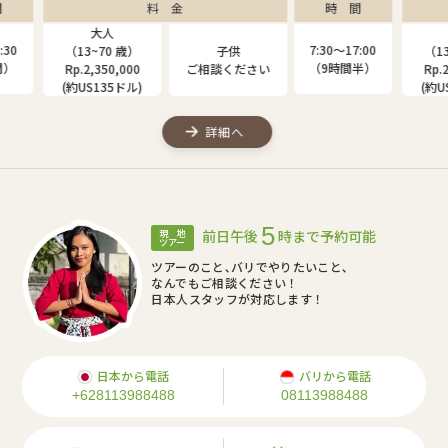
間
料 金
時 間
大人
子供
7:00
7:30〜17:00
（13~80 歳）
（4~12 歳）
（1
間半）
（9時間半）
Rp.2,000,000
Rp.1,310,000
Rp
(約US115ドル)
(約US75ドル)
(約
詳細へ
5
前日午後
時まで予約可能
現 地
ツアー
ツアーのこと､バリでやりたいこと､
なんでもご相談ください！
日本人スタッフが対応します！
日本から電話
バリから電話
+628113988488
08113988488