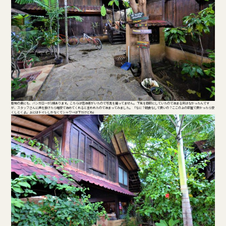
敷地の奥にも、バンガローが1棟あります。こちらは宿泊客がいたので写真を撮ってません。 下見を目的にしていたので泊まる気はなかったんです
が、スタッフさんに声を掛けたら格安で泊めてくれると言われたので泊まってみました。 「なに？朝食なしで良いの？ここの上の部屋で良かったら安
くしとくよ。上にはトイレしかなくてシャワーは下だけどね」