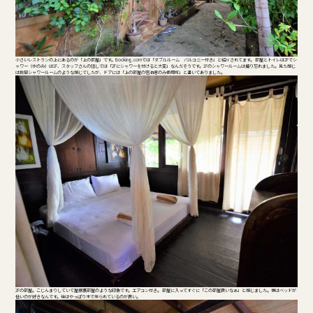
小さいレストランの上にあるのが「上の部屋」です。Booking.comでは「ダブルルーム バルコニー付き」と紹介されてます。 部屋とトイレは2Fでシ
ャワー（水のみ）は1F、スタッフさんの話しでは「2Fにシャワーを付けると大変」なんだそうです。1Fのシャワールームは撮り忘れました。見た感じ
は共同シャワールームのような感じでしたが、ドアには「上の部屋の宿泊客のみ使用可」と書いてありました。
2Fの部屋。こじんまりしていて屋根裏部屋のような印象です。エアコン付き。 部屋に入ってすぐに「この部屋良いなぁ」と感じました。僕はベッドが
低いのが好きなんです。後はやっぱり木で作られているのが良い。