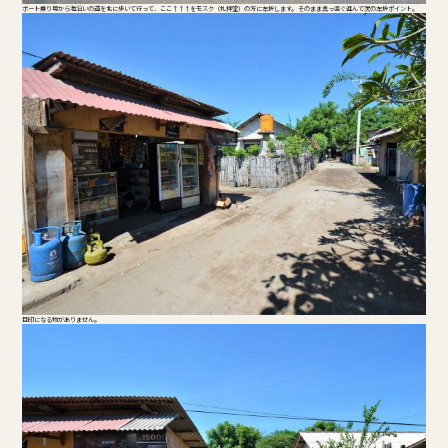
ボート乗り場から海沿いの道を北に歩いて行って、ここ↑↑↑をモスク（礼拝堂）の方に左折します。 そのまま真っ直ぐ進んで次の左折ポイント。
目印になる物がありません。