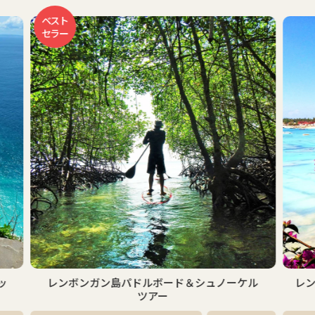
おす
ケル
レンボンガン島マングローブ＆シュノーケルツ
アー