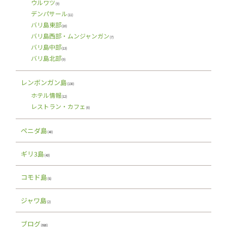
ウルワツ
(9)
デンパサール
(11)
バリ島東部
(16)
バリ島西部・ムンジャンガン
(7)
バリ島中部
(13)
バリ島北部
(9)
レンボンガン島
(130)
ホテル情報
(12)
レストラン・カフェ
(6)
ペニダ島
(40)
ギリ3島
(43)
コモド島
(8)
ジャワ島
(2)
ブログ
(686)