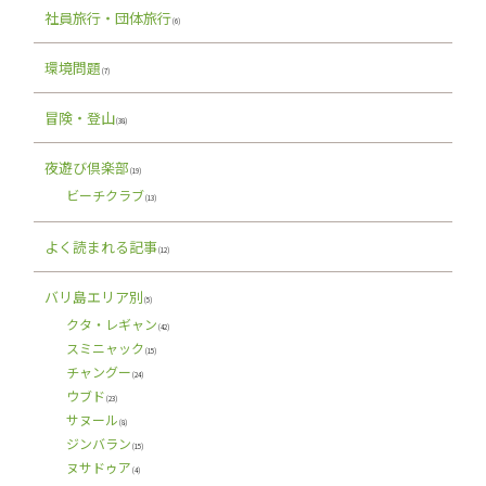
社員旅行・団体旅行
(6)
環境問題
(7)
冒険・登山
(38)
夜遊び倶楽部
(19)
ビーチクラブ
(13)
よく読まれる記事
(12)
バリ島エリア別
(5)
クタ・レギャン
(42)
スミニャック
(15)
チャングー
(24)
ウブド
(23)
サヌール
(8)
ジンバラン
(15)
ヌサドゥア
(4)