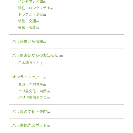
インドネシア語
(4)
移住・ロングステイ
(9)
トラブル・治安
(18)
移動・交通
(30)
天気・服装
(15)
バリ島まとめ情報
(99)
バリ倶楽部からのお知らせ
(106)
日本語ガイド
(2)
オンラインツアー
(97)
ヨガ・寺院参拝
(15)
バリ島文化・自然
(46)
バリ倶楽部オフ会
(23)
バリ島の文化・寺院
(94)
バリ島観光スポット
(65)