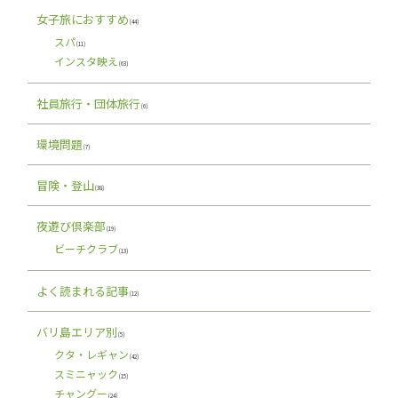
女子旅におすすめ
(44)
スパ
(11)
インスタ映え
(63)
社員旅行・団体旅行
(6)
環境問題
(7)
冒険・登山
(38)
夜遊び倶楽部
(19)
ビーチクラブ
(13)
よく読まれる記事
(12)
バリ島エリア別
(5)
クタ・レギャン
(42)
スミニャック
(15)
チャングー
(24)