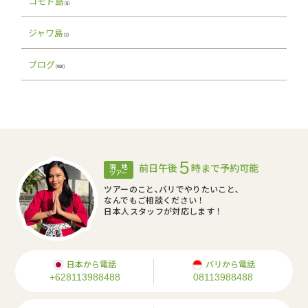
コモド島
(8)
ジャワ島
(2)
ブログ
(686)
5
前日午後
時まで予約可能
現 地
ツアー
ツアーのこと､バリでやりたいこと､
なんでもご相談ください！
日本人スタッフが対応します！
日本から電話
バリから電話
+628113988488
08113988488