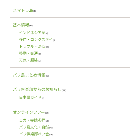
スマトラ島
(1)
基本情報
(34)
インドネシア語
(4)
移住・ロングステイ
(9)
トラブル・治安
(18)
移動・交通
(30)
天気・服装
(15)
バリ島まとめ情報
(99)
バリ倶楽部からのお知らせ
(106)
日本語ガイド
(2)
オンラインツアー
(97)
ヨガ・寺院参拝
(15)
バリ島文化・自然
(46)
バリ倶楽部オフ会
(23)