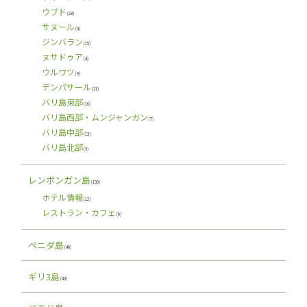
ウブド
(23)
サヌール
(8)
ジンバラン
(15)
ヌサドゥア
(4)
ウルワツ
(9)
デンパサール
(11)
バリ島東部
(16)
バリ島西部・ムンジャンガン
(7)
バリ島中部
(13)
バリ島北部
(9)
レンボンガン島
(130)
ホテル情報
(12)
レストラン・カフェ
(6)
ペニダ島
(40)
ギリ3島
(43)