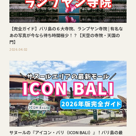
【完全ガイド】バリ島の６大寺院、ランプヤン寺院 | 有名な
あの写真が今なら待ち時間極少！？【天空の寺院・天国の
門】
2026.04.02
サヌールの『アイコン・バリ（ICON BALI）』！バリ島の最