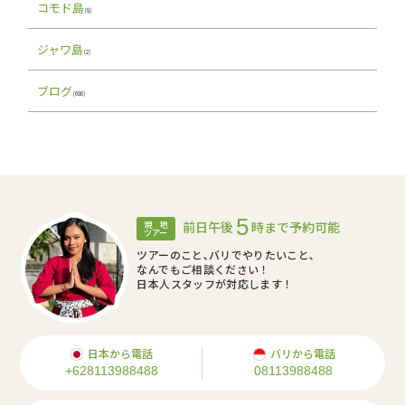
コモド島
(8)
ジャワ島
(2)
ブログ
(686)
5
前日午後
時まで予約可能
現 地
ツアー
ツアーのこと､バリでやりたいこと､
なんでもご相談ください！
日本人スタッフが対応します！
日本から電話
バリから電話
+628113988488
08113988488