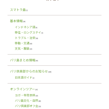
スマトラ島
(1)
基本情報
(34)
インドネシア語
(4)
移住・ロングステイ
(9)
トラブル・治安
(18)
移動・交通
(30)
天気・服装
(15)
バリ島まとめ情報
(99)
バリ倶楽部からのお知らせ
(106)
日本語ガイド
(2)
オンラインツアー
(97)
ヨガ・寺院参拝
(15)
バリ島文化・自然
(46)
バリ倶楽部オフ会
(23)