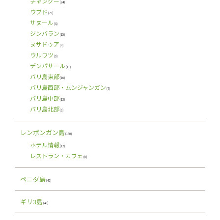
チャングー
(24)
ウブド
(23)
サヌール
(8)
ジンバラン
(15)
ヌサドゥア
(4)
ウルワツ
(9)
デンパサール
(11)
バリ島東部
(16)
バリ島西部・ムンジャンガン
(7)
バリ島中部
(13)
バリ島北部
(9)
レンボンガン島
(130)
ホテル情報
(12)
レストラン・カフェ
(6)
ペニダ島
(40)
ギリ3島
(43)