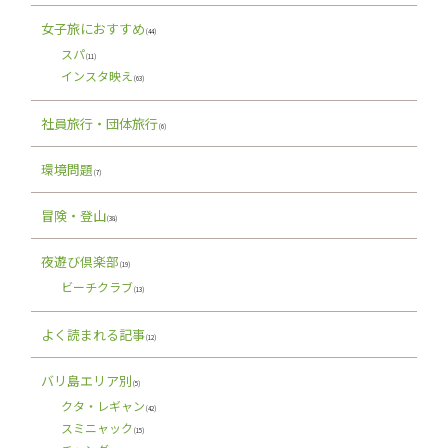
女子旅におすすめ
(44)
スパ
(11)
インスタ映え
(63)
社員旅行・団体旅行
(6)
環境問題
(7)
冒険・登山
(38)
夜遊び倶楽部
(19)
ビーチクラブ
(13)
よく読まれる記事
(12)
バリ島エリア別
(5)
クタ・レギャン
(42)
スミニャック
(15)