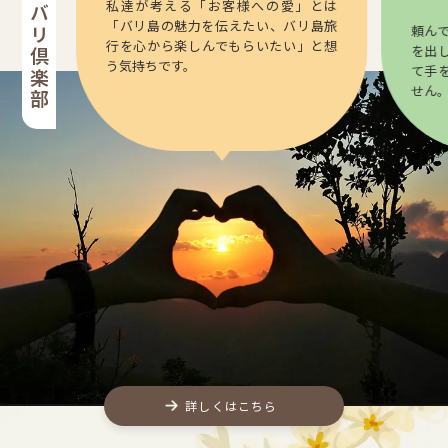
私達が考える「お客様への愛」とは
「バリ島の魅力を伝えたい、バリ島旅
頼ん
行を心から楽しんでもらいたい」と想
を出
う気持ちです。
て手
せん
詳しくはこちら