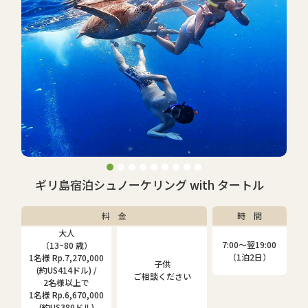
ギリ島宿泊シュノーケリング with タートル
料 金
時 間
大人
7:00〜翌19:00
（13~80 歳）
（1泊2日）
1名様 Rp.7,270,000
子供
(約US414ドル) /
ご相談ください
2名様以上で
1名様 Rp.6,670,000
(約US380ドル)