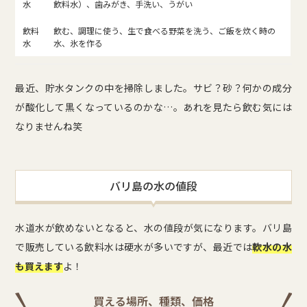
水
飲料水）、歯みがき、手洗い、うがい
飲料
飲む、調理に使う、生で食べる野菜を洗う、ご飯を炊く時の
水
水、氷を作る
最近、貯水タンクの中を掃除しました。サビ？砂？何かの成分
が酸化して黒くなっているのかな…。あれを見たら飲む気には
なりませんね笑
バリ島の水の値段
水道水が飲めないとなると、水の値段が気になります。バリ島
で販売している飲料水は硬水が多いですが、最近では
軟水の水
も買えます
よ！
買える場所、種類、価格