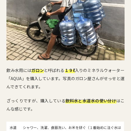
飲み水用には
ガロン
と呼ばれる
１９ℓ
入りのミネラルウォーター
「AQUA」を購入しています。写真のガロン屋さんがせっせと運
んできてくれます。
ざっくりですが、購入している
飲料水と水道水の使い分け
はこ
んな感じです。
水道
シャワー、洗濯、食器洗い、お米を研ぐ（１番始めに注ぐ水は