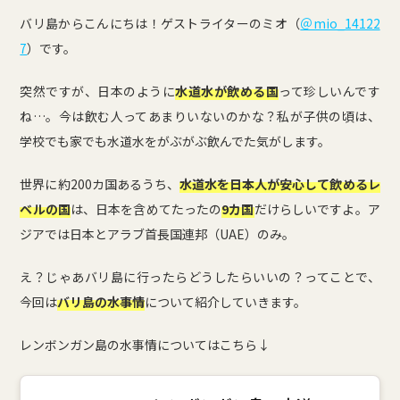
バリ島からこんにちは！ゲストライターのミオ（
＠mio_14122
7
）です。
突然ですが、日本のように
水道水が飲める国
って珍しいんです
ね…。今は飲む人ってあまりいないのかな？私が子供の頃は、
学校でも家でも水道水をがぶがぶ飲んでた気がします。
世界に約200カ国あるうち、
水道水を日本人が安心して飲めるレ
ベルの国
は、日本を含めてたったの
9カ国
だけらしいですよ。ア
ジアでは日本とアラブ首長国連邦（UAE）のみ。
え？じゃあバリ島に行ったらどうしたらいいの？ってことで、
今回は
バリ島の水事情
について紹介していきます。
レンボンガン島の水事情についてはこちら↓