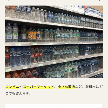
コンビニ
や
スーパーマーケット
、
小さな商店
など、飲料水はど
こでも買えます。