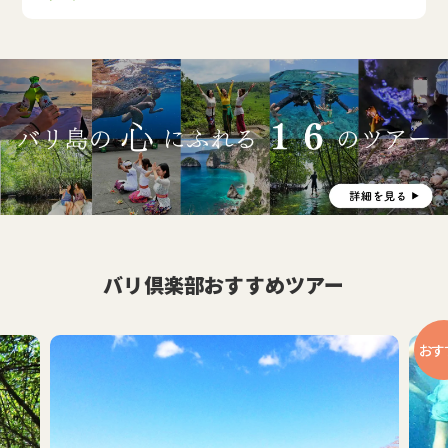
バリ倶楽部おすすめツアー
おす