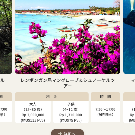
ケル
レンボンガン島マングローブ＆シュノーケルツ
アー
間
料 金
時 間
大人
子供
7:00
7:30〜17:00
（13~80 歳）
（4~12 歳）
（1
間半）
（9時間半）
Rp.2,000,000
Rp.1,310,000
Rp
(約US115ドル)
(約US75ドル)
(約
詳細へ