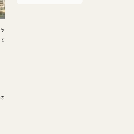
プヤ
って
神の