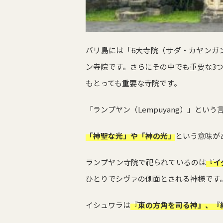
バリ島には「6大寺院（サダ・カヤンガ
ン寺院です。さらにその中でも重要な3
もとっても重要な寺院です。
「ランプヤン（Lempuyang）」という
「神聖な光」や「神の光」
という意味が
ランプヤン寺院で祀られているのは
『
イ
ひとりで
シヴァ
の側面とされる神様です
イシュワラは
『東の方角を司る神』、『