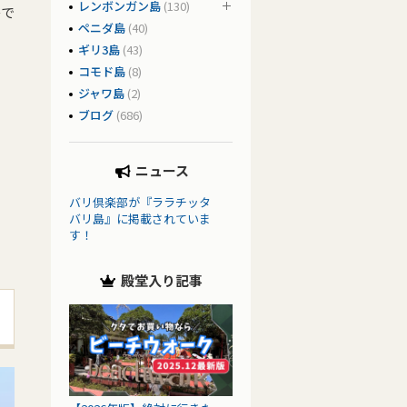
レンボンガン島
(130)
島で
ペニダ島
(40)
ギリ3島
(43)
コモド島
(8)
ジャワ島
(2)
ブログ
(686)
ニュース
バリ倶楽部が『ララチッタ
バリ島』に掲載されていま
す！
殿堂入り記事