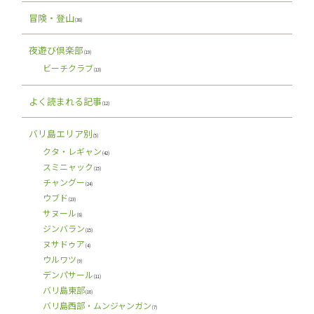
冒険・登山
(38)
夜遊び倶楽部
(19)
ビーチクラブ
(13)
よく読まれる記事
(12)
バリ島エリア別
(5)
クタ・レギャン
(42)
スミニャック
(15)
チャングー
(24)
ウブド
(23)
サヌール
(8)
ジンバラン
(15)
ヌサドゥア
(4)
ウルワツ
(9)
デンパサール
(11)
バリ島東部
(16)
バリ島西部・ムンジャンガン
(7)