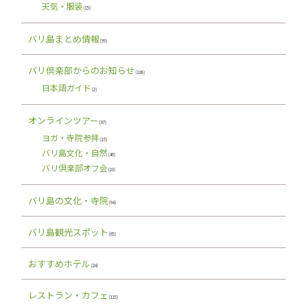
天気・服装
(15)
バリ島まとめ情報
(99)
バリ倶楽部からのお知らせ
(106)
日本語ガイド
(2)
オンラインツアー
(97)
ヨガ・寺院参拝
(15)
バリ島文化・自然
(46)
バリ倶楽部オフ会
(23)
バリ島の文化・寺院
(94)
バリ島観光スポット
(65)
おすすめホテル
(24)
レストラン・カフェ
(115)