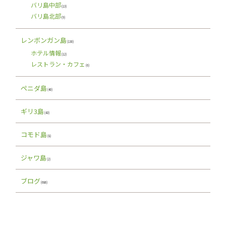
バリ島中部
(13)
バリ島北部
(9)
レンボンガン島
(130)
ホテル情報
(12)
レストラン・カフェ
(6)
ペニダ島
(40)
ギリ3島
(43)
コモド島
(8)
ジャワ島
(2)
ブログ
(686)