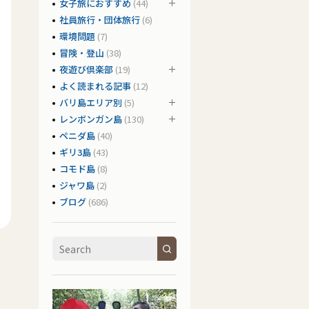
女子旅におすすめ
(44)
社員旅行・団体旅行
(6)
環境問題
(7)
冒険・登山
(38)
夜遊び倶楽部
(19)
よく読まれる記事
(12)
バリ島エリア別
(5)
レンボンガン島
(130)
ペニダ島
(40)
ギリ3島
(43)
コモド島
(8)
ジャワ島
(2)
ブログ
(686)