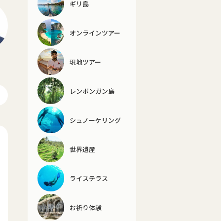
ギリ島
オンラインツアー
現地ツアー
レンボンガン島
シュノーケリング
世界遺産
ライステラス
お祈り体験