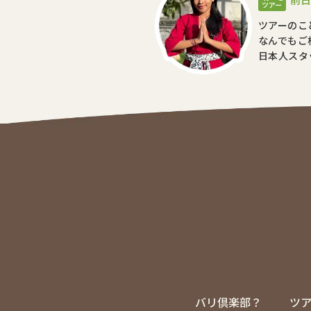
ツアー
ツアーのこ
なんでもご
日本人スタ
バリ倶楽部？
ツ