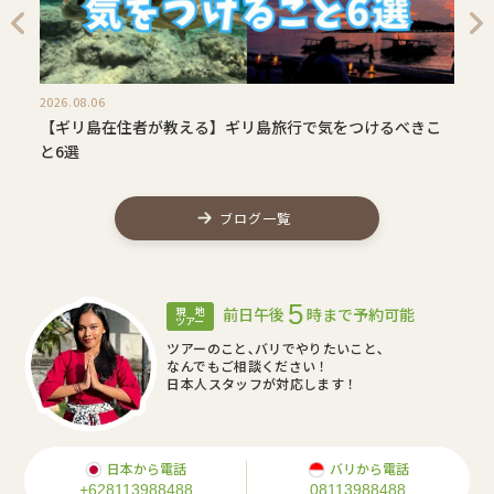
2026.08.06
【ギリ島在住者が教える】ギリ島旅行で気をつけるべきこ
と6選
ブログ一覧
5
前日午後
時まで予約可能
現 地
ツアー
ツアーのこと､バリでやりたいこと､
なんでもご相談ください！
日本人スタッフが対応します！
日本から電話
バリから電話
+628113988488
08113988488