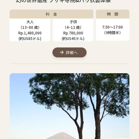
料 金
時 間
大人
子供
7:30〜17:00
（13~80 歳）
（4~12 歳）
（9時間半）
Rp.1,480,000
Rp.780,000
(約US85ドル)
(約US45ドル)
詳細へ