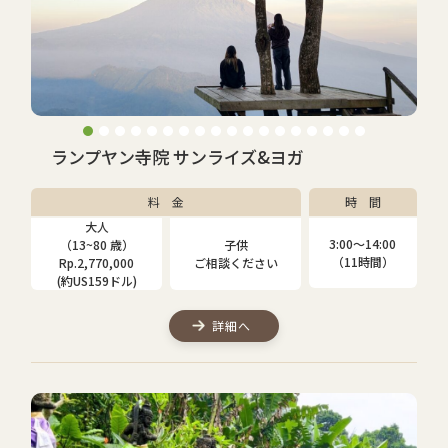
ランプヤン寺院 サンライズ&ヨガ
料 金
時 間
大人
3:00〜14:00
（13~80 歳）
子供
（11時間）
Rp.2,770,000
ご相談ください
(約US159ドル)
詳細へ