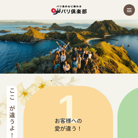
バリ島のお祈り体験ツアー
ここが違うよ！バリ倶楽部
お客様への
愛が違う！