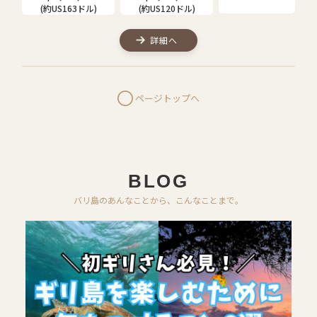
(約US163ドル)
(約US120ドル)
詳細へ
ページトップへ
BLOG
バリ島のあんなことから、こんなことまで。