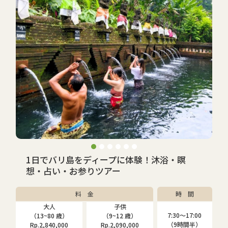
1日でバリ島をディープに体験！沐浴・瞑
想・占い・お参りツアー
料 金
時 間
大人
子供
7:30〜17:00
（13~80 歳）
（9~12 歳）
（9時間半）
Rp.2,840,000
Rp.2,090,000