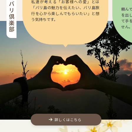
私達が考える「お客様への愛」とは
「バリ島の魅力を伝えたい、バリ島旅
頼ん
行を心から楽しんでもらいたい」と想
を出
う気持ちです。
て手
せん
詳しくはこちら