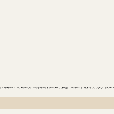
リ州」です。バリ島は面積約5,561㎢と、東京都のおよそ2.5倍の広さの島です。 島の北部を東西に火山脈が走り、アグン山やバトゥール山など多くの火山を有しています。地域