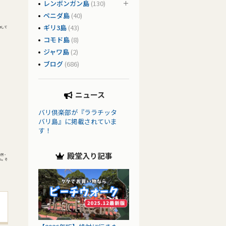
レンボンガン島
(130)
ペニダ島
(40)
ギリ3島
(43)
内して
コモド島
(8)
ジャワ島
(2)
ブログ
(686)
ニュース
バリ倶楽部が『ララチッタ
バリ島』に掲載されていま
す！
殿堂入り記事
自然・
た。そ