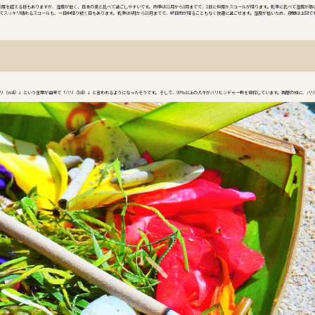
0度を超える日もありますが、湿度が低く、日本の夏と比べて過ごしやすいです。 雨季は11月から3月までで、1日に何度かスコールが降ります。乾季に比べて湿度が高
スッキリ晴れるスコールも、一日中降り続く日もあります。 乾季は4月から10月までで、終日雨が降ることもなく快適に過ごせます。湿度が低いため、夜間は上記で
wali）」という言葉が由来で「バリ（bali）」と言われるようになったそうです。 そして、90％以上の人々がバリヒンドゥー教を信仰しています。西暦の他に、バ