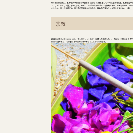
熱帯性気候に属し、乾季と雨季の2つの季節があります。年間を通して平均気温は約28度、乾季は日中3
で、じっとりとした暑さを感じます。最近は、雨季の始まりが遅れる傾向があり、本来なら一気に降って
ましたが、涼しく快適です。昼と夜の気温差があるので、軽井沢の夏みたいな感じですかね。（笑）
宗教
各信仰が息づいています。また、サンスクリット語で「神様への捧げもの」、「供物」を意味する「ワリ（
の2つの暦があり、その暦により宗教行事やお祭りごとが行われます。