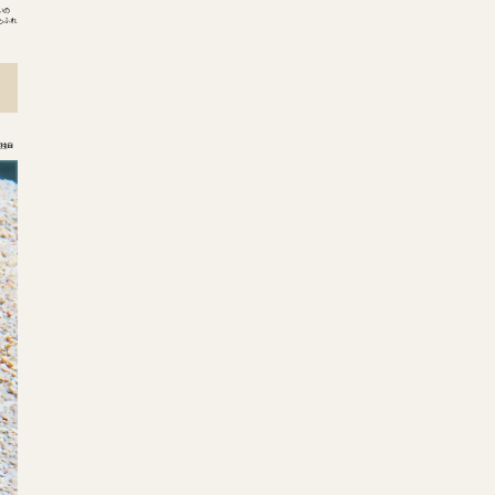
いの
もふれ
リ独自