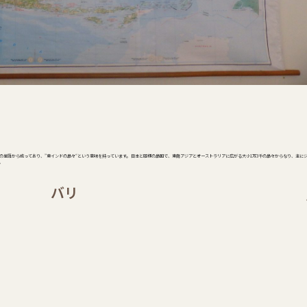
二つの単語から成っており、”東インドの島々“という意味を持っています。 日本と同様の島国で、東南アジアとオーストラリアに広がる大小1万3千の島々からなり、主に
。
バリ