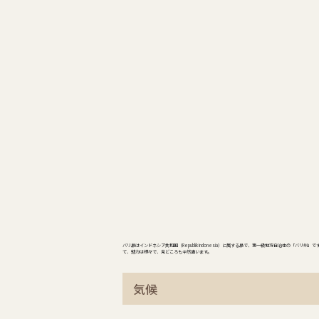
バリ島はインドネシア共和国（Republik Indonesia）に属する島で、第一級地方自治体の「バ
て、魅力は様々で、見どころも全然違います。
気候