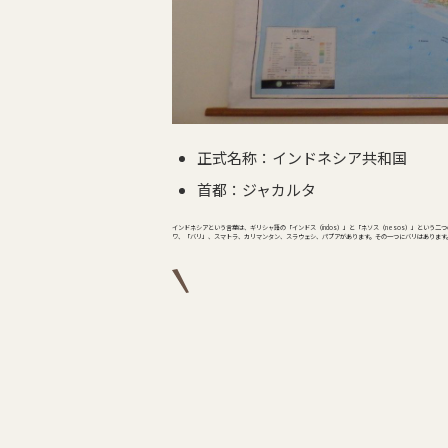
正式名称：インドネシア共和国
首都：ジャカルタ
インドネシアという言葉は、ギリシャ語の「インドス（indos）」と「ネソス（nesos）」という
ワ、「バリ」、スマトラ、カリマンタン、スラウェシ、パプアがあります。その一つにバリはあります