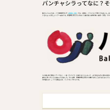
パンチャシラってなに？そ
皆さんこんにちは、バリ倶楽部のヒデ
（＠hide_bali）
です。今回は、バリについて考えてみました。ま
いるちょっと珍しいツアー会社です。お客様に伝えたいのはバリ島が持つ本来の色（自然・文化）です
ただ単に見て周るツアーでなく、一言（スパイス）を加えることによって、より見るものに深みを持た
食など多くのことに出会ってきました。そんな時、多種多様な文化や人種がなぜここまでまとまってい
の内容とは…。バリを知るには、インドネシアからです。