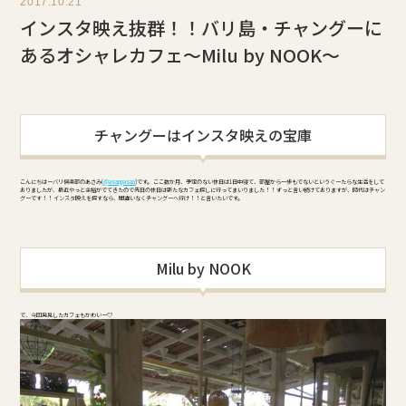
2017.10.21
インスタ映え抜群！！バリ島・チャングーに
あるオシャレカフェ～Milu by NOOK～
チャングーはインスタ映えの宝庫
こんにちはーバリ倶楽部のあさみ(
@asappasaa
)です。 ここ数か月、予定のない休日は1日中寝て、部屋から一歩もでないというぐーたらな生活をして
おりましたが、最近やっと余裕がでてきたので先日の休日は新たなカフェ探しに行ってまいりました！！ ずっと言い続けておりますが、時代はチャン
グーです！！ インスタ映えを探すなら、間違いなくチャングーへ行け！！と言いたいです。
Milu by NOOK
で、今回発見したカフェもかわいー♡