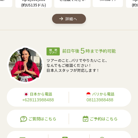
(約US115ドル)
(約US75ドル)
(約
詳細へ
5
前日午後
時まで予約可能
現 地
ツアー
ツアーのこと､バリでやりたいこと､
なんでもご相談ください！
日本人スタッフが対応します！
日本から電話
バリから電話
+628113988488
08113988488
ご質問はこちら
ご予約はこちら