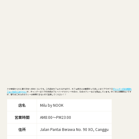
クタ地域からだと車で35分～40分くらいです。この辺はカフェだらけなので、カフェ好きには是非行ってほしいエリアです♡ ◎
チャングーのお洒落カ
フェ～Nude Canggu～
が、チャングーエリアの欠点はブルーバードタクシーやUber、Grabタクシーなどを禁止しています。行く分には問題ないです
が、帰りはこれらのタクシーは使用できないので注意してください！！
店名
Milu by NOOK
営業時間
AM8:00～PM23:00
住所
Jalan Pantai Berawa No. 90 XO, Canggu