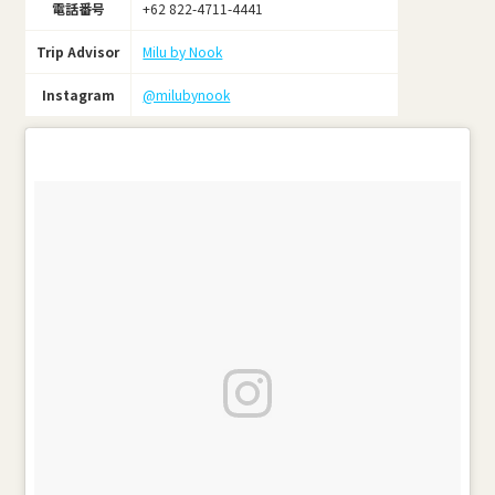
電話番号
+62 822-4711-4441
Trip Advisor
Milu by Nook
Instagram
@milubynook