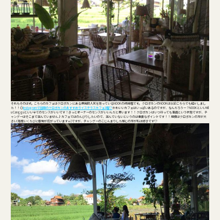
それもそのはず。こちらのカフェはクロボカンにある爆発的人気を誇っているNOOKの姉妹店です。 クロボカンのNOOKは以前こちらでも紹介しまし
た！！ ◎
Instagramで話題のクロボカンのおすすめライステラスカフェ3店♡
かわいいカフェはいっぱいあるのですが、なんだろうー？NOOKといいMil
u Cangguといい全てのセンスがいいです！きっとオーナーのセンスがいいんだと思います！！ クロボカンはいつ行っても満員という状態ですが、チ
ャングーはそこまで混んでいません♪ カフェではのんびりしたいので、混んでいないというのは重要なポイントです！！ 規模はクロボカンの方が大
きい(毎度いくたびに敷地が広がっていますｗ)ですが、チャングーのこじんまりした感じの方が私は好きです♡