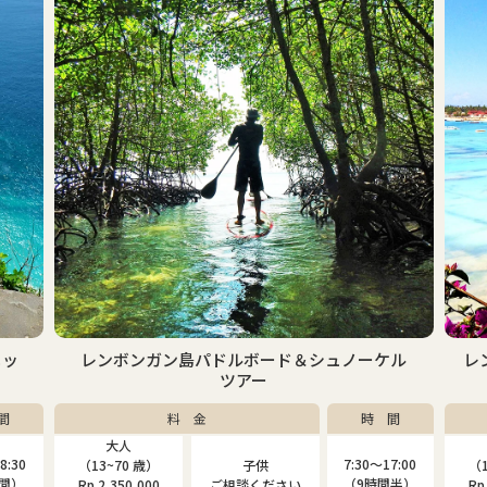
ケル
レンボンガン島マングローブ＆シュノーケルツ
アー
間
料 金
時 間
大人
子供
7:00
7:30〜17:00
（13~80 歳）
（4~12 歳）
（1
間半）
（9時間半）
Rp.2,000,000
Rp.1,310,000
Rp