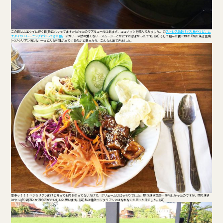
この日はムエタイに行く日(最近ハマってますｗ)だったのでアルコールは飲まず、ココナッツを頼んでみました。 ◎
ストレス発散！バリ島やけど、ム
エタイのトレーニングに行ってきた話。
デカい…全然可愛くない…スムージーとかにすればよかったです。(笑) そして頼んだ食べ物は『照り焼き豆腐
(ベジタリアン向け)』 一体どんな料理が出てくるのかと思ったら、こんなん出てきました。
量多ッ！！！ ベジタリアン向けと言っても肉を使ってないだけで、ボリュームはばっちりでした。 照り焼き豆腐… 美味しかったのですが、照り焼き
はやっぱり鶏肉とか肉の方がおいしいと思います。(笑) 私は絶対ベジタリアンにはなれないと思った日でした。(笑)