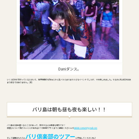
Daniダンス。
いくらEDMが流行っているとはいえ、世界規模の
Ultra
とかに比べたらまだまだ小さなイベントでしたが、十分楽しめました。ちなみに私はEDMはあ
まり好きではありません。(笑)
バリ島は朝も昼も夜も楽しい！！
バリ島は1日中遊べるところがあって、旅行するには最高な場所です！
夜遊びについて知りたいことがあればバリ倶楽部アサミまでご連絡くださいｗ⇒
baliclub.contact@gmail.com
バリ倶楽部のツアー
そして昼間はもちろん
に参加してくださいね♪