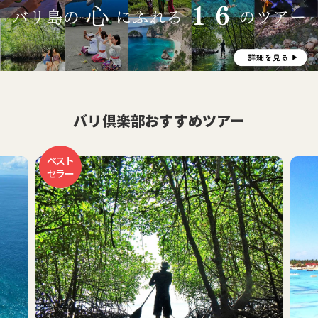
バリ倶楽部おすすめツアー
おす