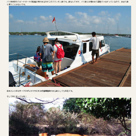
バリ倶楽部のスピードボートの船着き場があるのがこのスランガン島です。島なんですが、バリ島とは埋め立て道路でつながっているので、あまり島
と思うことはないです。
日本人に人気な
サーフスポット
や
ウミガメの保護施設
がある島としても有名です。
そして何と言っても
牛！