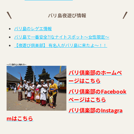
バリ島夜遊び情報
バリ島のレゲエ情報
バリ島で一番安全?!なナイトスポット～女性限定～
【夜遊び倶楽部】 有名人がバリ島に来たよ～！！
～バリ島の心に触れる～
バリ倶楽部のホームペ
ージはこちら
バリ倶楽部のFacebook
ページはこちら
バリ倶楽部のInstagra
mはこちら