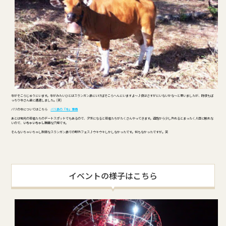
牛がそこらじゅうにいます。牛がみたいひとはスランガン島にいけばそこらへんにいますよ～♪夜はさすがにいないかな～と思いましたが、昨夜もば
っちり牛さん達に遭遇しました。(笑)
バリの牛についてはこちら
バリ島の『牛』事情
あとは地元の若者たちのデートスポットでもあるので、夕方になると若者たちがたくさんやってきます。道路から少し外れるとまったく人目に触れな
いので、
いちゃいちゃし放題
な穴場です。
そんないちゃいちゃし放題なスランガン島での野外フェス♪ウキウキしかしなかったです。何もなかったですが。笑
イベントの様子はこちら