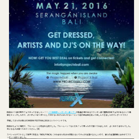
昨日はバリ島の野外フェス行ってきました～！！
バリ倶楽部レンボンガン島ツアー
の船着き場があるスランガン島で
野外EDMフェス
があるという情
報をキャッチしたので、
パーティーピーポー
として行かないわけにはいかない！という謎の使命感を持って楽しんできましたのでレポートです♪
参戦してきたのは
BLUE MOON FESTIVAL 2016
というイベントです。
昨日はちょうど満月で、ブルームーンと呼ばれる月でした。ブルームーン？なにそれ？って思ったので調べてみましたが、よくわかりませんでした。
気になる人は調べてみてください。(笑)
スペシャルゲストとして世界で有名な「
WOLF PACK
」(すみません私は全然知らないですｗ)が出演するらしいので、彼らの出演時間に合わせてスラ
ンガンへ向かいました。