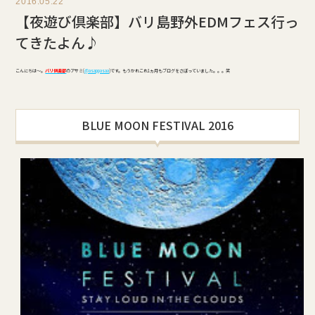
2016.05.22
【夜遊び倶楽部】バリ島野外EDMフェス行っ
てきたよん♪
こんにちは～。
バリ倶楽部
のアサミ(
@asappasaa
)です。もうかれこれ1ヵ月もブログをさぼっていました。。。笑
BLUE MOON FESTIVAL 2016