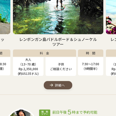
ケル
レンボンガン島マングローブ＆シュノーケルツ
アー
間
料 金
時 間
大人
子供
7:00
7:30〜17:00
（13~80 歳）
（4~12 歳）
（1
間半）
（9時間半）
Rp.2,000,000
Rp.1,310,000
Rp
(約US115ドル)
(約US75ドル)
(約
詳細へ
5
前日午後
時まで予約可能
現 地
ツアー