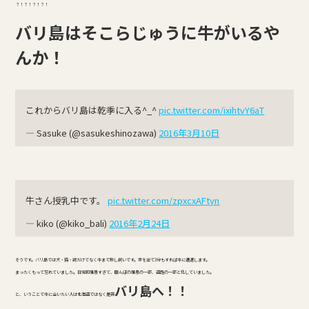
？！？！？！？！
バリ島はそこらじゅうに牛がいるや
んか！
これからバリ島は乾季に入る^_^
pic.twitter.com/ixihtvY6aT
— Sasuke (@sasukeshinozawa)
2016年3月10日
牛さん授乳中です。
pic.twitter.com/zpxcxAFtyn
— kiko (@kiko_bali)
2016年2月24日
そうです。バリ島では犬・猫・鶏だけでなく牛まで放し飼いです。家を出て3分もすれば牛に遭遇します。
まったくもって忘れていました。日常的風景すぎて、田んぼの風景の一部、道路の一部と化していました。
バリ島へ！！
と、いうことで牛に会いたい人は北海道ではなく是非