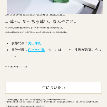
まずかったら嫌なので飲むことだけは懸念していましたが最近になって試に飲んでみました。
薄っ。めっちゃ薄い。なんやこれ。
感想：
やっぱり牛乳は日本の牛乳が最高です。もうバリ島で牛乳単体を飲むことはないでしょう。
バリ島とは関係ありませんが、牛乳が飲みたくなった方へ西日本でおすすめする牛乳を2つ紹介。
京都代表：
美山牛乳
鳥取代表：
白バラ牛乳
※ここはコーヒー牛乳が最高にうま
い。
めっちゃ飲みたいよ～～～～～涙
牛に会いたい
こんなに牛乳を愛してやまないので、私は当然牛も大好きです。お肉は鶏肉>豚肉>牛肉ですが…
小さい頃にご飯を食べた後にすぐに寝たら牛になるよ～といわれていましたが、牛になれるなら全然ええわ～と思っていたことは秘密です。(笑)
でも日本で牛に会おうと思うとなかなか大変じゃないですか？