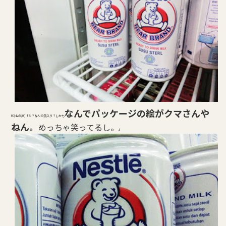
なんでパッケージの絵がクマさんや
私(心の声)「え？なんで缶入り？しかも
ねん。
めっちゃ笑ってるし。
」