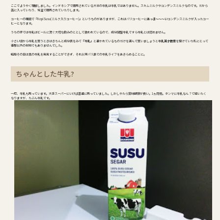
ここでようやく理解しました。インドネシアで販売されている大半の牛乳は牛乳ではありません。スキムミルクやコンデンスミルクなのです。だから
缶に入っていたり、常温で販売されていたりします。
コーヒーの種類で『Kopi Susu(ミルク入りコーヒー)』というものがありますが、これはバリコーヒーに
あっま～～～い
コンデンスミルクが入ったコー
ヒーとなります。
うちの家では牛乳はビールに次ぐ大切な飲みのととして扱われているので、成分調整牛乳ですら牛乳とは認めません。
小さい頃から牛乳を買うときはきちんと成分表をみて
『牛乳』
と書かれているものだけを選んで買いましょうと
牛乳英才教育
を受けていた私にとって
衝撃以外の何物でもありませんでした。
結局その日は真の牛乳を発見することができず、それ以来バリ島での牛乳ライフをあきらめることに。
ちゃんとした牛乳?
一応、牛乳も売っています。大手スーパーにいけば普通に売っていました。しかしやたら賞味期限が長い。1ヵ月弱。ホンマに牛乳なん？て疑いたく
なりますが、たぶん牛乳です。