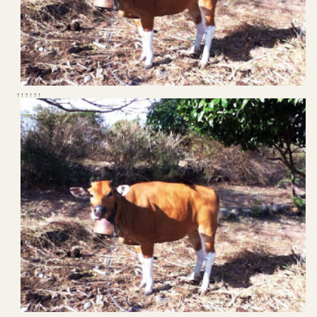
？！？！？！