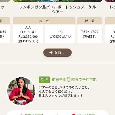
ケル
レンボンガン島マングローブ＆シュノーケルツ
アー
間
料 金
時 間
大人
子供
7:00
7:30〜17:00
（13~80 歳）
（4~12 歳）
（1
間半）
（9時間半）
Rp.2,000,000
Rp.1,310,000
Rp
(約US115ドル)
(約US75ドル)
(約
詳細へ
5
前日午後
時まで予約可能
現 地
ツアー
ツアーのこと､バリでやりたいこと､
なんでもご相談ください！
日本人スタッフが対応します！