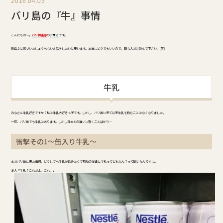
2016.04.03
バリ島の『牛』事情
こんにちは～。
バリ倶楽部
の
アサミ
です。
最近ふと気づいたしょうもないお話をしたいと思います。本当にどうでもいいので、暇な人だけ読んで下さい。(笑)
牛乳
みなさん牛乳好きですか？私は牛乳大好きっ子です。しかし、バリ島に来て以来牛乳を飲むことはなくなりました。
一応、バリ島でも牛乳はあります。しかし日本との違いに驚くことばかり…
衝撃その1～缶入り牛乳～
まだバリ島に来た当初、どうしても牛乳が飲みたくて現地の友達に牛乳ってどれなん？って聞いたんですよ。
友人『牛乳？これだよ。これ。』