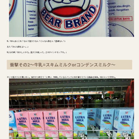
私「ほんまにこれ？なんで缶入りなん？こんなん飲むん？普通なん？」
友人『みんな飲むよ～。』
私(心の声)「おかしいやろ。缶入り牛乳って。さすがインドネシアや。」
衝撃その2～牛乳=スキムミルクorコンデンスミルク～
ホンマ缶入りとか無いわ～。他のやつ探そう！と思い、物色しているとパックに牛が書かえている製品を発見。MILKという文字も。