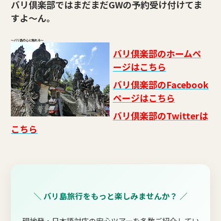
バリ倶楽部ではまだまだGWの予約受け付けてま
すよ～ん。
～バリ島の心に触れる～
バリ倶楽部のホームペ
ージはこちら
バリ倶楽部のFacebook
ページはこちら
バリ倶楽部のTwitterは
こちら
＼ バリ島旅行をもっと楽しみませんか？ ／
現地発・日本語対応の安心ツアーを多数ご紹介してい