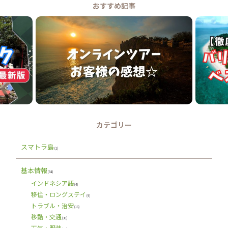
おすすめ記事
カテゴリー
スマトラ島
(1)
基本情報
(34)
インドネシア語
(4)
移住・ロングステイ
(9)
トラブル・治安
(18)
移動・交通
(30)
天気・服装