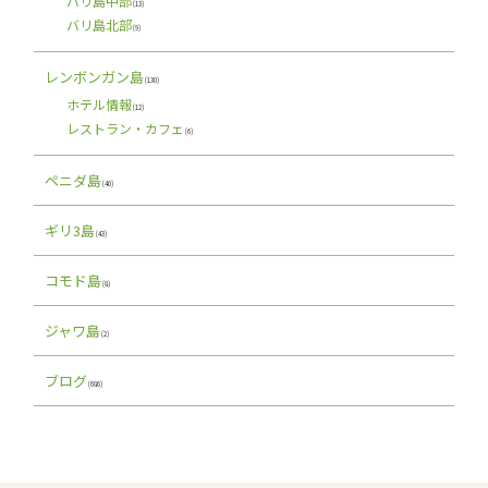
バリ島中部
(13)
バリ島北部
(9)
レンボンガン島
(130)
ホテル情報
(12)
レストラン・カフェ
(6)
ペニダ島
(40)
ギリ3島
(43)
コモド島
(8)
ジャワ島
(2)
ブログ
(686)