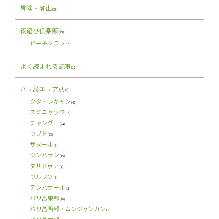
冒険・登山
(38)
夜遊び倶楽部
(19)
ビーチクラブ
(13)
よく読まれる記事
(12)
バリ島エリア別
(5)
クタ・レギャン
(42)
スミニャック
(15)
チャングー
(24)
ウブド
(23)
サヌール
(8)
ジンバラン
(15)
ヌサドゥア
(4)
ウルワツ
(9)
デンパサール
(11)
バリ島東部
(16)
バリ島西部・ムンジャンガン
(7)