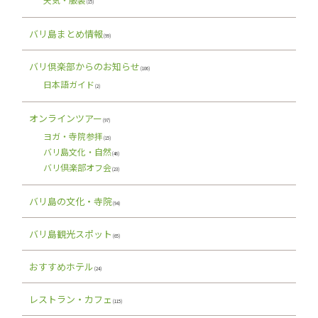
(15)
バリ島まとめ情報
(99)
バリ倶楽部からのお知らせ
(106)
日本語ガイド
(2)
オンラインツアー
(97)
ヨガ・寺院参拝
(15)
バリ島文化・自然
(46)
バリ倶楽部オフ会
(23)
バリ島の文化・寺院
(94)
バリ島観光スポット
(65)
おすすめホテル
(24)
レストラン・カフェ
(115)