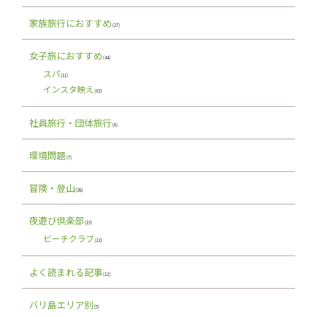
家族旅行におすすめ
(27)
女子旅におすすめ
(44)
スパ
(11)
インスタ映え
(63)
社員旅行・団体旅行
(6)
環境問題
(7)
冒険・登山
(38)
夜遊び倶楽部
(19)
ビーチクラブ
(13)
よく読まれる記事
(12)
バリ島エリア別
(5)