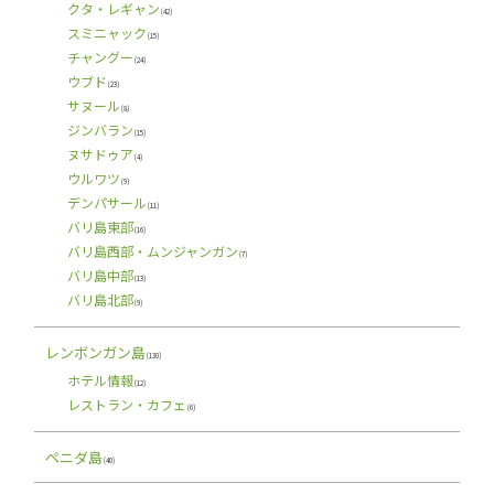
クタ・レギャン
(42)
スミニャック
(15)
チャングー
(24)
ウブド
(23)
サヌール
(8)
ジンバラン
(15)
ヌサドゥア
(4)
ウルワツ
(9)
デンパサール
(11)
バリ島東部
(16)
バリ島西部・ムンジャンガン
(7)
バリ島中部
(13)
バリ島北部
(9)
レンボンガン島
(130)
ホテル情報
(12)
レストラン・カフェ
(6)
ペニダ島
(40)