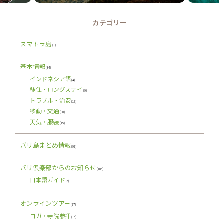
カテゴリー
スマトラ島
(1)
基本情報
(34)
インドネシア語
(4)
移住・ロングステイ
(9)
トラブル・治安
(18)
移動・交通
(30)
天気・服装
(15)
バリ島まとめ情報
(99)
バリ倶楽部からのお知らせ
(106)
日本語ガイド
(2)
オンラインツアー
(97)
ヨガ・寺院参拝
(15)