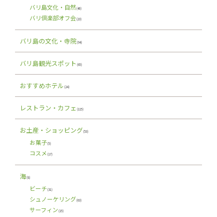
バリ島文化・自然
(46)
バリ倶楽部オフ会
(23)
バリ島の文化・寺院
(94)
バリ島観光スポット
(65)
おすすめホテル
(24)
レストラン・カフェ
(115)
お土産・ショッピング
(53)
お菓子
(5)
コスメ
(17)
海
(8)
ビーチ
(31)
シュノーケリング
(63)
サーフィン
(15)