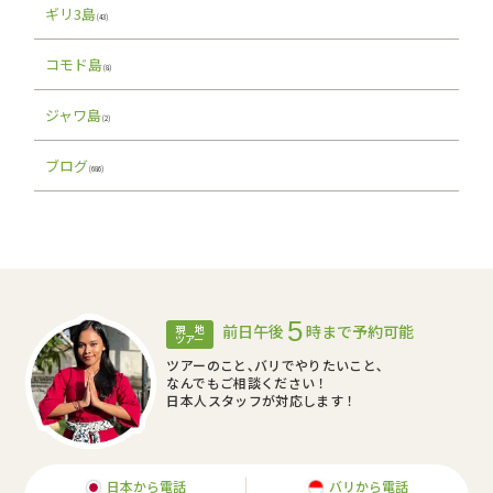
ギリ3島
(43)
コモド島
(8)
ジャワ島
(2)
ブログ
(686)
5
前日午後
時まで予約可能
現 地
ツアー
ツアーのこと､バリでやりたいこと､
なんでもご相談ください！
日本人スタッフが対応します！
日本から電話
バリから電話