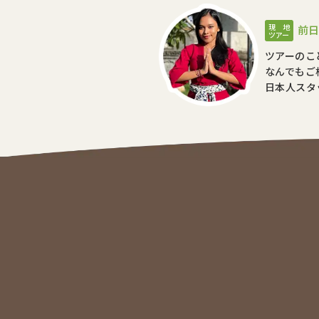
現 地
前日
ツアー
ツアーのこ
なんでもご
日本人スタ