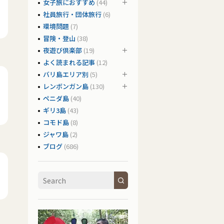
女子旅におすすめ
(44)
社員旅行・団体旅行
(6)
環境問題
(7)
冒険・登山
(38)
夜遊び倶楽部
(19)
よく読まれる記事
(12)
バリ島エリア別
(5)
レンボンガン島
(130)
ペニダ島
(40)
ギリ3島
(43)
コモド島
(8)
ジャワ島
(2)
ブログ
(686)