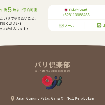
5
午後
時まで予約可能
日本から電話
+628113988488
と､バリでやりたいこと､
相談ください！
メール
L
ッフが対応します！
バリ倶楽部
Bali Nature & Experience Tours
Jaian Gunung Patas Gang Oji No.1 Kerobokan