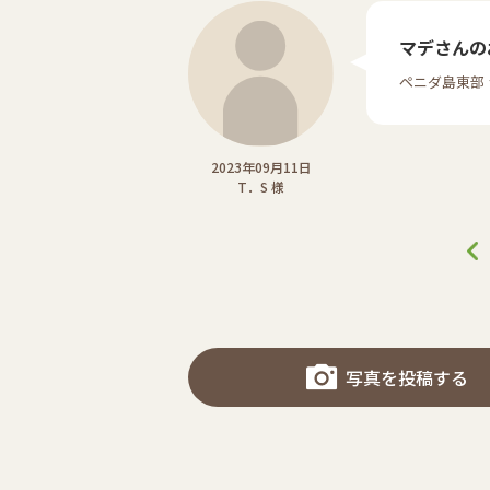
マデさんの
ペニダ島東部
2023年09月11日
T．S 様
写真を投稿する