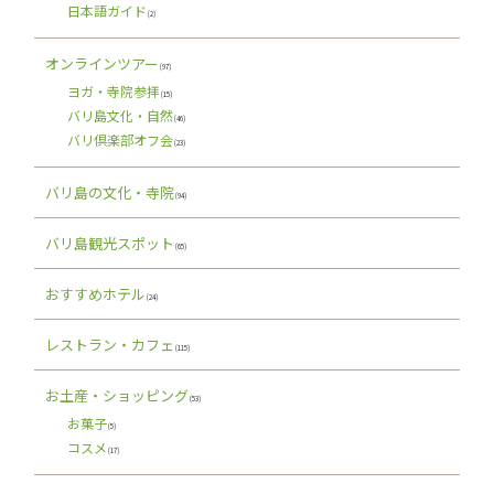
日本語ガイド
(2)
オンラインツアー
(97)
ヨガ・寺院参拝
(15)
バリ島文化・自然
(46)
バリ倶楽部オフ会
(23)
バリ島の文化・寺院
(94)
バリ島観光スポット
(65)
おすすめホテル
(24)
レストラン・カフェ
(115)
お土産・ショッピング
(53)
お菓子
(5)
コスメ
(17)