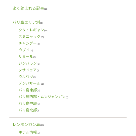
よく読まれる記事
(12)
バリ島エリア別
(5)
クタ・レギャン
(42)
スミニャック
(15)
チャングー
(24)
ウブド
(23)
サヌール
(8)
ジンバラン
(15)
ヌサドゥア
(4)
ウルワツ
(9)
デンパサール
(11)
バリ島東部
(16)
バリ島西部・ムンジャンガン
(7)
バリ島中部
(13)
バリ島北部
(9)
レンボンガン島
(130)
ホテル情報
(12)