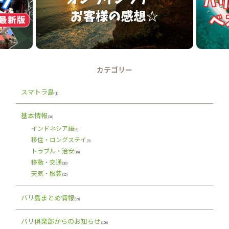
カテゴリー
スマトラ島
(1)
基本情報
(34)
インドネシア語
(4)
移住・ロングステイ
(9)
トラブル・治安
(18)
移動・交通
(30)
天気・服装
(15)
バリ島まとめ情報
(99)
バリ倶楽部からのお知らせ
(106)