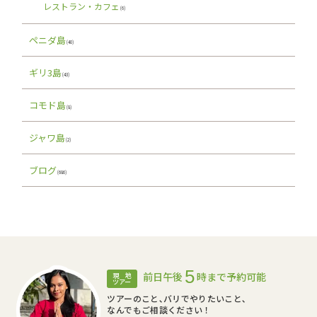
レストラン・カフェ
(6)
ペニダ島
(40)
ギリ3島
(43)
コモド島
(8)
ジャワ島
(2)
ブログ
(686)
5
前日午後
時まで予約可能
現 地
ツアー
ツアーのこと､バリでやりたいこと､
なんでもご相談ください！