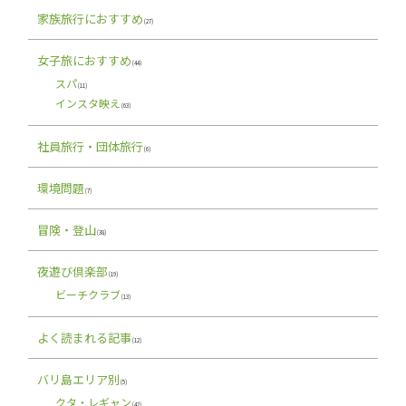
家族旅行におすすめ
(27)
女子旅におすすめ
(44)
スパ
(11)
インスタ映え
(63)
社員旅行・団体旅行
(6)
環境問題
(7)
冒険・登山
(38)
夜遊び倶楽部
(19)
ビーチクラブ
(13)
よく読まれる記事
(12)
バリ島エリア別
(5)
クタ・レギャン
(42)