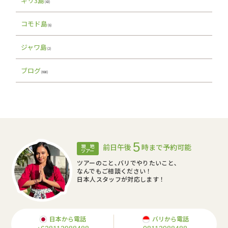
ギリ3島
(43)
コモド島
(8)
ジャワ島
(2)
ブログ
(686)
5
前日午後
時まで予約可能
現 地
ツアー
ツアーのこと､バリでやりたいこと､
なんでもご相談ください！
日本人スタッフが対応します！
日本から電話
バリから電話