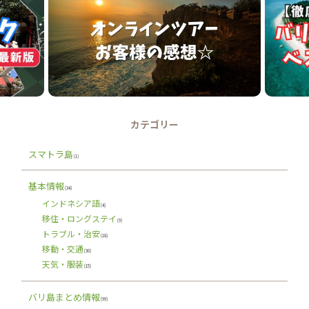
カテゴリー
スマトラ島
(1)
基本情報
(34)
インドネシア語
(4)
移住・ロングステイ
(9)
トラブル・治安
(18)
移動・交通
(30)
天気・服装
(15)
バリ島まとめ情報
(99)