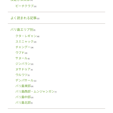
(19)
ビーチクラブ
(13)
よく読まれる記事
(12)
バリ島エリア別
(5)
クタ・レギャン
(42)
スミニャック
(15)
チャングー
(24)
ウブド
(23)
サヌール
(8)
ジンバラン
(15)
ヌサドゥア
(4)
ウルワツ
(9)
デンパサール
(11)
バリ島東部
(16)
バリ島西部・ムンジャンガン
(7)
バリ島中部
(13)
バリ島北部
(9)