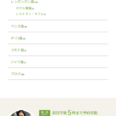
レンボンガン島
(130)
ホテル情報
(12)
レストラン・カフェ
(6)
ペニダ島
(40)
ギリ3島
(43)
コモド島
(8)
ジャワ島
(2)
ブログ
(686)
5
前日午後
時まで予約可能
現 地
ツアー