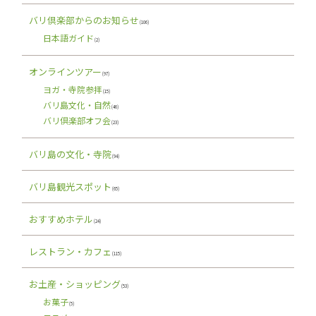
バリ倶楽部からのお知らせ
(106)
日本語ガイド
(2)
オンラインツアー
(97)
ヨガ・寺院参拝
(15)
バリ島文化・自然
(46)
バリ倶楽部オフ会
(23)
バリ島の文化・寺院
(94)
バリ島観光スポット
(65)
おすすめホテル
(24)
レストラン・カフェ
(115)
お土産・ショッピング
(53)
お菓子
(5)