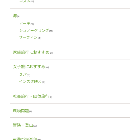
コスメ
(17)
海
(8)
ビーチ
(31)
シュノーケリング
(63)
サーフィン
(15)
家族旅行におすすめ
(27)
女子旅におすすめ
(44)
スパ
(11)
インスタ映え
(63)
社員旅行・団体旅行
(6)
環境問題
(7)
冒険・登山
(38)
夜遊び倶楽部