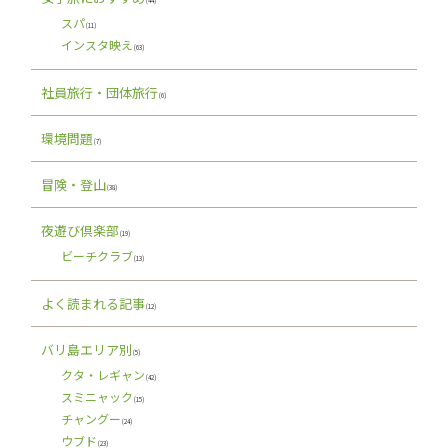
(44)
スパ
(11)
インスタ映え
(63)
社員旅行・団体旅行
(6)
環境問題
(7)
冒険・登山
(38)
夜遊び倶楽部
(19)
ビーチクラブ
(13)
よく読まれる記事
(12)
バリ島エリア別
(5)
クタ・レギャン
(42)
スミニャック
(15)
チャングー
(24)
ウブド
(23)