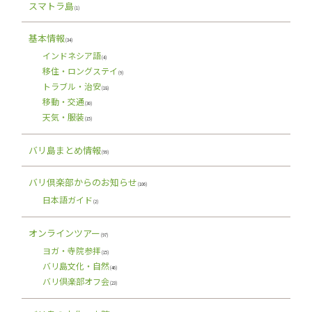
スマトラ島
(1)
基本情報
(34)
インドネシア語
(4)
移住・ロングステイ
(9)
トラブル・治安
(18)
移動・交通
(30)
天気・服装
(15)
バリ島まとめ情報
(99)
バリ倶楽部からのお知らせ
(106)
日本語ガイド
(2)
オンラインツアー
(97)
ヨガ・寺院参拝
(15)
バリ島文化・自然
(46)
バリ倶楽部オフ会
(23)