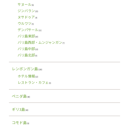
サヌール
(8)
ジンバラン
(15)
ヌサドゥア
(4)
ウルワツ
(9)
デンパサール
(11)
バリ島東部
(16)
バリ島西部・ムンジャンガン
(7)
バリ島中部
(13)
バリ島北部
(9)
レンボンガン島
(130)
ホテル情報
(12)
レストラン・カフェ
(6)
ペニダ島
(40)
ギリ3島
(43)
コモド島
(8)