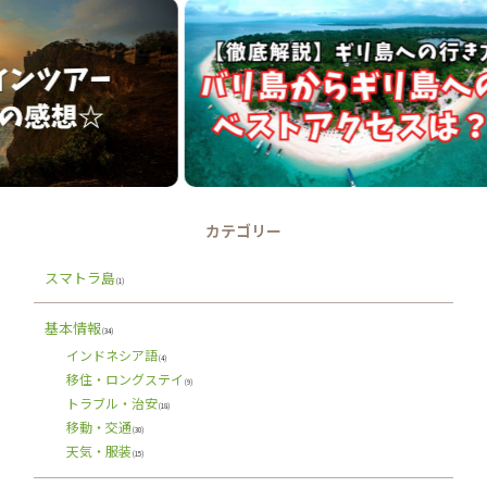
カテゴリー
スマトラ島
(1)
基本情報
(34)
インドネシア語
(4)
移住・ロングステイ
(9)
トラブル・治安
(18)
移動・交通
(30)
天気・服装
(15)