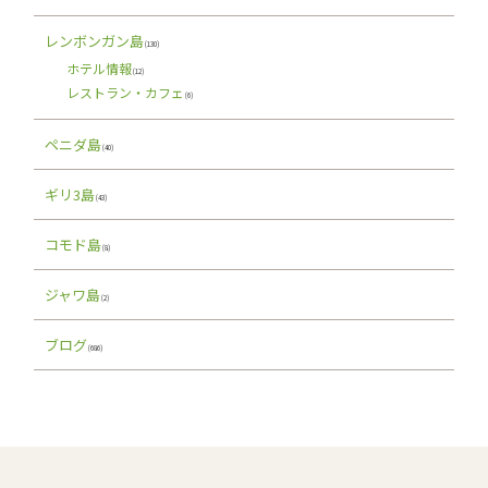
レンボンガン島
(130)
ホテル情報
(12)
レストラン・カフェ
(6)
ペニダ島
(40)
ギリ3島
(43)
コモド島
(8)
ジャワ島
(2)
ブログ
(686)