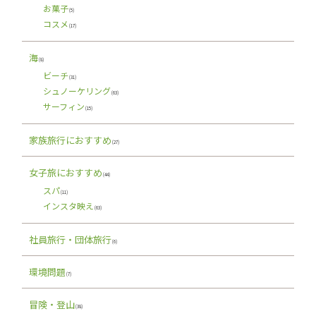
お菓子
(5)
コスメ
(17)
海
(8)
ビーチ
(31)
シュノーケリング
(63)
サーフィン
(15)
家族旅行におすすめ
(27)
女子旅におすすめ
(44)
スパ
(11)
インスタ映え
(63)
社員旅行・団体旅行
(6)
環境問題
(7)
冒険・登山
(38)