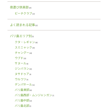
夜遊び倶楽部
(19)
ビーチクラブ
(13)
よく読まれる記事
(12)
バリ島エリア別
(5)
クタ・レギャン
(42)
スミニャック
(15)
チャングー
(24)
ウブド
(23)
サヌール
(8)
ジンバラン
(15)
ヌサドゥア
(4)
ウルワツ
(9)
デンパサール
(11)
バリ島東部
(16)
バリ島西部・ムンジャンガン
(7)
バリ島中部
(13)
バリ島北部
(9)