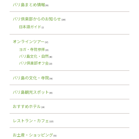
バリ島まとめ情報
(99)
バリ倶楽部からのお知らせ
(106)
日本語ガイド
(2)
オンラインツアー
(97)
ヨガ・寺院参拝
(15)
バリ島文化・自然
(46)
バリ倶楽部オフ会
(23)
バリ島の文化・寺院
(94)
バリ島観光スポット
(65)
おすすめホテル
(24)
レストラン・カフェ
(115)
お土産・ショッピング
(53)