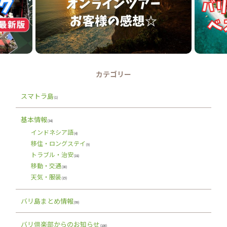
カテゴリー
スマトラ島
(1)
基本情報
(34)
インドネシア語
(4)
移住・ロングステイ
(9)
トラブル・治安
(18)
移動・交通
(30)
天気・服装
(15)
バリ島まとめ情報
(99)
バリ倶楽部からのお知らせ
(106)