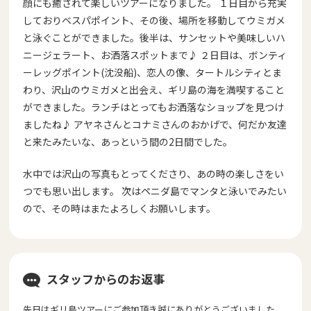
顔にも癒されて楽しいツアーになりました。 １日目から充実
しておりベスパポイント、その後、場所を移動してウミガメ
と泳ぐことができました。後半は、サンセットや美味しいハ
ニージェラート、お洒落スポットまで♪ ２日目は、ボンティ
ーレッグポイント(沈没船)、恋人の像、タートルシティとま
わり、沢山のウミガメと出会え、ギリ島の海を満喫すること
ができました。ランチはとってもお洒落なショップを見つけ
ましたね♪ アヤネさんとコナミさんのおかげで、何だか友達
と来たみたいな、あっという間の2日間でした。
水中では沢山の写真もとってくださり、あの時の楽しさをい
つでも思い出します。 次はペニダ島でマンタと泳いでみたい
ので、その時はまたよろしくお願いします。
スタッフからのお返事
先日はギリ島ツアーにご参加頂き誠にありがとうございました。