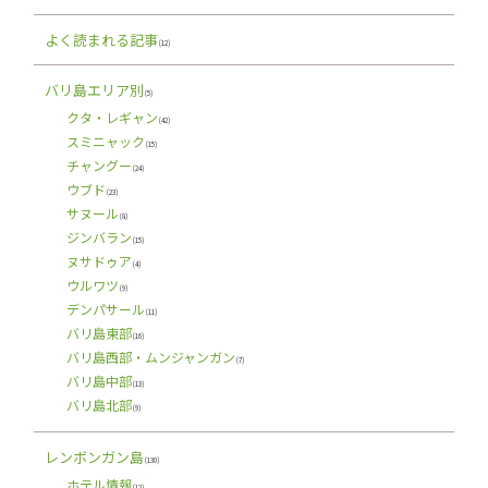
よく読まれる記事
(12)
バリ島エリア別
(5)
クタ・レギャン
(42)
スミニャック
(15)
チャングー
(24)
ウブド
(23)
サヌール
(8)
ジンバラン
(15)
ヌサドゥア
(4)
ウルワツ
(9)
デンパサール
(11)
バリ島東部
(16)
バリ島西部・ムンジャンガン
(7)
バリ島中部
(13)
バリ島北部
(9)
レンボンガン島
(130)
ホテル情報
(12)