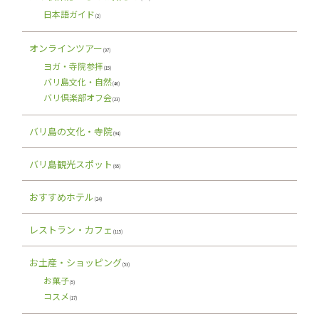
日本語ガイド
(2)
オンラインツアー
(97)
ヨガ・寺院参拝
(15)
バリ島文化・自然
(46)
バリ倶楽部オフ会
(23)
バリ島の文化・寺院
(94)
バリ島観光スポット
(65)
おすすめホテル
(24)
レストラン・カフェ
(115)
お土産・ショッピング
(53)
お菓子
(5)
コスメ
(17)