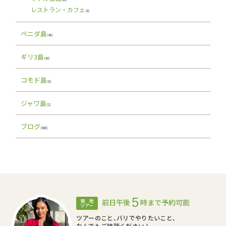
レストラン・カフェ
(6)
ペニダ島
(40)
ギリ3島
(43)
コモド島
(8)
ジャワ島
(2)
ブログ
(686)
5
前日午後
時まで予約可能
現 地
ツアー
ツアーのこと､バリでやりたいこと､
なんでもご相談ください！