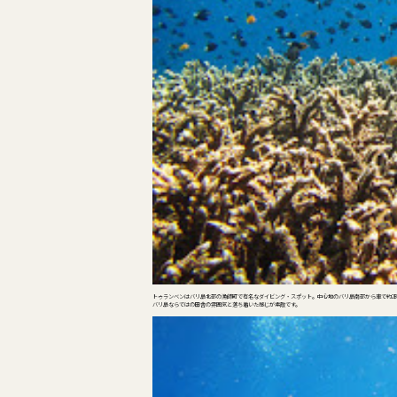
トゥランベンはバリ島北部の漁師町で有名なダイビング・スポット。中心地のバリ島南部から車で約2
バリ島ならではの田舎の雰囲気と落ち着いた感じが素敵です。