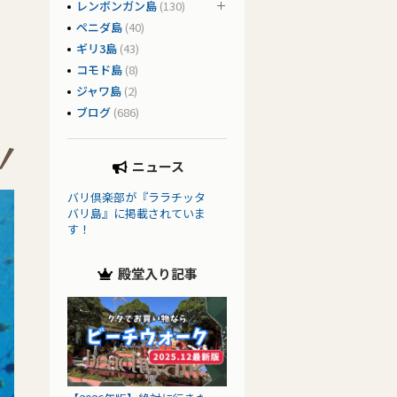
レンボンガン島
(130)
ペニダ島
(40)
ギリ3島
(43)
コモド島
(8)
ジャワ島
(2)
ブログ
(686)
ニュース
バリ倶楽部が『ララチッタ
バリ島』に掲載されていま
す！
殿堂入り記事