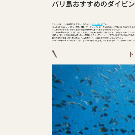
バリ島おすすめのダイビン
こんにちは、バリ倶楽部日本人スタッフのさすけ(
@sasuke80
)です。
バリ島といえば。。。文化、寺院、棚田、サーフィング、ビーチなどなど。バリ島にはさまざまなイメ
バリ島のマンタやマンボウに出会う確率が世界中に比べてもかなり高いそうですよ～
バリ島は世界で最もサンゴ礁とそこに生息している魚の多様性に富んだ区域、コーラルトライアングルの地
1回のダイビングで魚の種類が最も多いと記録したラジャアンパット(パプア)に続きその2位はバリ島
観光客に以外と知られてないけど、バリ島はダイバー天国とも言われているんですよ～。
今回はバリ島のおすすめダイビングスポット3つを紹介します。おすすめのダイブセンターとダイビン
ト