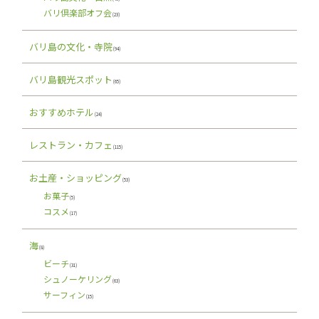
バリ倶楽部オフ会
(23)
バリ島の文化・寺院
(94)
バリ島観光スポット
(65)
おすすめホテル
(24)
レストラン・カフェ
(115)
お土産・ショッピング
(53)
お菓子
(5)
コスメ
(17)
海
(8)
ビーチ
(31)
シュノーケリング
(63)
サーフィン
(15)