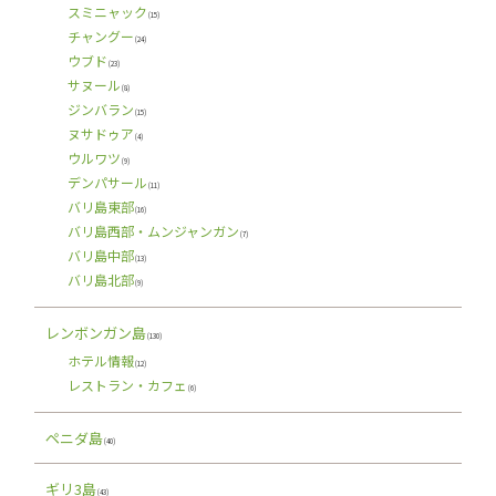
スミニャック
(15)
チャングー
(24)
ウブド
(23)
サヌール
(8)
ジンバラン
(15)
ヌサドゥア
(4)
ウルワツ
(9)
デンパサール
(11)
バリ島東部
(16)
バリ島西部・ムンジャンガン
(7)
バリ島中部
(13)
バリ島北部
(9)
レンボンガン島
(130)
ホテル情報
(12)
レストラン・カフェ
(6)
ペニダ島
(40)
ギリ3島
(43)