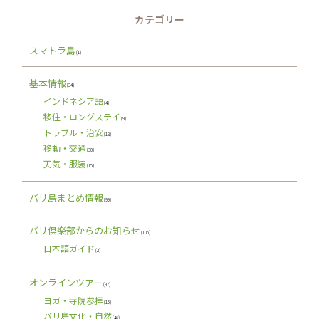
カテゴリー
スマトラ島
(1)
基本情報
(34)
インドネシア語
(4)
移住・ロングステイ
(9)
トラブル・治安
(18)
移動・交通
(30)
天気・服装
(15)
バリ島まとめ情報
(99)
バリ倶楽部からのお知らせ
(106)
日本語ガイド
(2)
オンラインツアー
(97)
ヨガ・寺院参拝
(15)
バリ島文化・自然
(46)