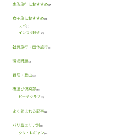
家族旅行におすすめ
(27)
女子旅におすすめ
(44)
スパ
(11)
インスタ映え
(63)
社員旅行・団体旅行
(6)
環境問題
(7)
冒険・登山
(38)
夜遊び倶楽部
(19)
ビーチクラブ
(13)
よく読まれる記事
(12)
バリ島エリア別
(5)
クタ・レギャン
(42)