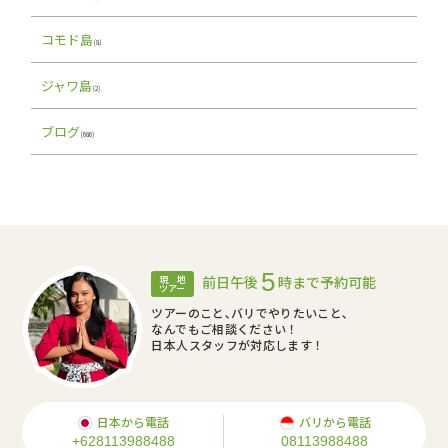
コモド島
(8)
ジャワ島
(2)
ブログ
(686)
5
前日午後
時まで予約可能
現 地
ツアー
ツアーのこと､バリでやりたいこと､
なんでもご相談ください！
日本人スタッフが対応します！
日本から電話
バリから電話
+628113988488
08113988488