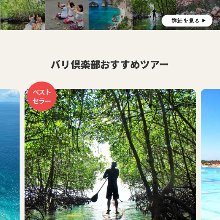
バリ倶楽部おすすめツアー
おす