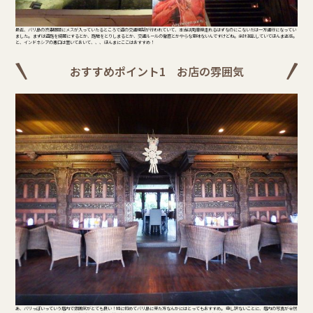
最近、バリ島の渋滞問題にメスが入っていたるところで道の交通規制が行われていて、本当は両車線走れるはずなのにこないだは一方通行になってい
ました。 まずは道路を綺麗にするとか、路駐をとりしまるとか、交通ルールの徹底とかやらな意味ないんですけどね。余計混乱していてほんま迷惑。
と、インドネシアの悪口は置いておいて、、、 ほんまにここはおすすめ！
おすすめポイント1 お店の雰囲気
あ、バリっぽいっていう店内で雰囲気がとても良い！特に初めてバリ島に来た方なんかにはとってもおすすめ。 申し訳ないことに、店内の写真が全然