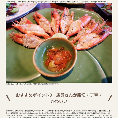
いのが苦手な人にはあまり辛くないのもあるのでそちらがいいと思います。 辛さがいい味を引き立てているのですが、これは絶対におすすめ♡
他のメニューもおいしいものだらけ。何頼んでも今まではずれはないです。
おすすめポイント3 店員さんが親切・丁寧・
かわいい
基本的にバリ島の人はみんな親切で優しいのです【が】、日本のようなおもてなしが毎回されるかというとNOです。住んでいると、愛想の悪い人もい
るし、全然仕事をしいひん人にも出会います。で、それが当たり前になってきます。 コンビニ店員さんでごはん食べながら接客されたときは、「あ、
ごめんな」って言うのですが、後から何で私が謝ったんやろ？って思います。ちゃんと接客せえやｗｗ が！！ここバリ島か！！！と言いたくなるくら
い、サンバル・シュリンプの店員さんは丁寧！！！日本、いやそれ以上のおもてなしではないでしょうか。 先ほど、紹介した大好物のシュリンプ・サ