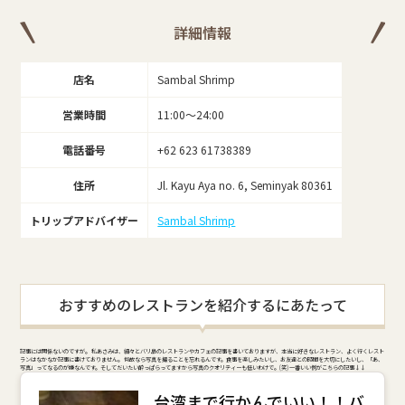
詳細情報
店名
Sambal Shrimp
営業時間
11:00～24:00
電話番号
+62 623 61738389
住所
Jl. Kayu Aya no. 6, Seminyak 80361
トリップアドバイザー
Sambal Shrimp
おすすめのレストランを紹介するにあたって
記事には関係ないのですが。 私あさみは、細々とバリ島のレストランやカフェの記事を書いておりますが、本当に好きなレストラン、よく行くレスト
ランはなかなか記事に書けておりません。 何故なら写真を撮ることを忘れるんです。食事を楽しみたいし、お友達との時間を大切にしたいし、「あ、
写真」ってなるのが嫌なんです。そしてだいたい酔っぱらってますから写真のクオリティーも低いわけで。(笑) 一番いい例がこちらの記事↓↓
台湾まで行かんでいい！！バ