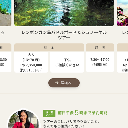
ケル
レンボンガン島マングローブ＆シュノーケルツ
アー
間
料 金
時 間
大人
子供
7:00
7:30〜17:00
（13~80 歳）
（4~12 歳）
（1
間半）
（9時間半）
Rp.2,000,000
Rp.1,310,000
Rp
(約US115ドル)
(約US75ドル)
(約
詳細へ
5
前日午後
時まで予約可能
現 地
ツアー
ツアーのこと､バリでやりたいこと､
なんでもご相談ください！