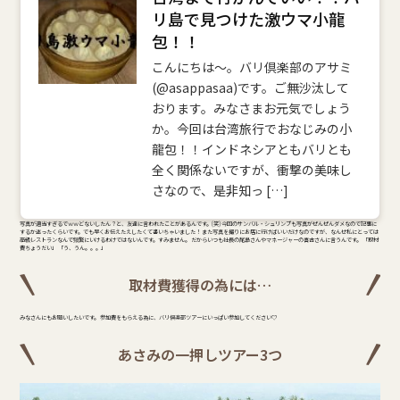
リ島で見つけた激ウマ小龍
包！！
こんにちは～。バリ倶楽部のアサミ
(@asappasaa)です。ご無沙汰して
おります。みなさまお元気でしょう
か。今回は台湾旅行でおなじみの小
龍包！！インドネシアともバリとも
全く関係ないですが、衝撃の美味し
さなので、是非知っ […]
写真が適当すぎるでｗｗどないしたん？と、友達に言われたことがあるんです。(笑) 今回のサンバル・シュリンプも写真がぜんぜんダメなので記事に
するか迷ったくらいです。でも早くお伝えたえしたくて書いちゃいました！ また写真を撮りにお店に行けばいいだけなのですが、なんせ私にとっては
高級レストランなんで頻繁にいけるわけではないんです。すみません。 だからいつも社長の尾島さんやマネージャーの喜古さんに言うんです。 「取材
費ちょうだい」 「う、うん。。。」
取材費獲得の為には…
みなさんにもお願いしたいです。 参加費をもらえる為に、バリ倶楽部ツアーにいっぱい参加してください♡
あさみの一押しツアー3つ