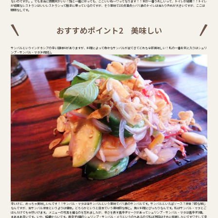
ないのですが。。でも本当に雰囲気がいい！誰と一緒に行っても、ここいいね～♡ってなります！！ 何が一番うれしいって、トイレが綺麗！！トイレ
が綺麗なレストランはいいレストランって勝手に思っているのですが、そう意味で100点満点☆バリ島のトイレは当たり外れが大きいですが、ここは
問題なしです。
おすすめポイント2 美味しい
サンバルというインドネシアの辛い調味料がありますが、料理によって色々なサンバルが出てきてどれも全部美味しい！ 私の一番お気に入りはシュリ
ンプ・サンバル・マタ(料理名)。
辛いけど、めっちゃ美味しいんです！！サンバル・マタは生サンバルという意味でバリ島のサンバルです。サンバルといえばソース？液体？的な感じ
なんですが、生サンバル液体というよりは個体。どちらかというと日本でいう薬味的な感じ。 魚介料理にぴったりなんです。私はサンバル・マタとご
はんだけでも全然いけます。 メニューの写真を撮るのを忘れましたが、辛さを表す唐辛子マークがあってシュリンプ・サンバル・マタは唐辛子3個。
まあまあ辛いです。いや、結構からいです。唐辛子4個のシュリンプ・サンバル・メラというのもあるので私は次回はそれに挑戦したいです♡そして辛