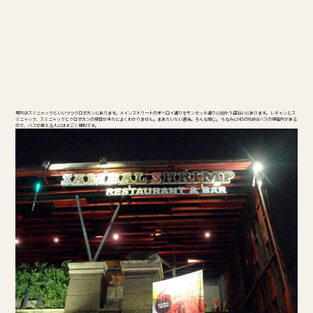
場所はスミニャックといいつつクロボカンにあります。メインストリートのオベロイ通りをサンセット通りに向かう道沿いにあります。 レギャンとス
ミニャック、スミニャックとクロボカンの境目が未だによくわかりません。まあだいたい適当。そんな感じ。 ちなみにHISのMaiMaiバスの停留所がある
ので、バスが使える人にはすごく便利です。