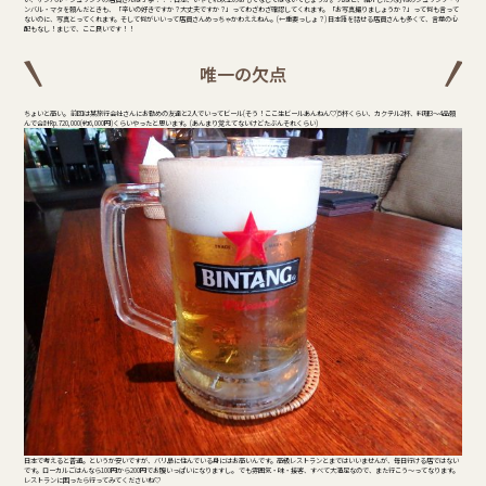
ンバル・マタを頼んだときも、「辛いの好きですか？大丈夫ですか？」ってわざわざ確認してくれます。「お写真撮りましょうか？」って何も言って
ないのに、写真とってくれます。そして何がいいって店員さんめっちゃかわええねん。(←重要っしょ？) 日本語を話せる店員さんも多くて、言葉の心
配もなし！まじで、ここ良いです！！
唯一の欠点
ちょいと高い。 前回は某旅行会社さんにお勤めの友達と2人でいってビール(そう！ここ生ビールあんねん♡)5杯くらい、カクテル2杯、料理3～4品頼
んで合計Rp.720,000(約6,000円)くらいやったと思います。(あんまり覚えてないけどたぶんそれくらい)
日本で考えると普通。というか安いですが、バリ島に住んでいる身にはお高いんです。高級レストランとまではいいませんが、毎日行ける店ではない
です。ローカルごはんなら100円から200円でお腹いっぱいになりますし。 でも雰囲気・味・接客、すべて大満足なので、また行こう～ってなります。
レストランに困ったら行ってみてくださいね♡