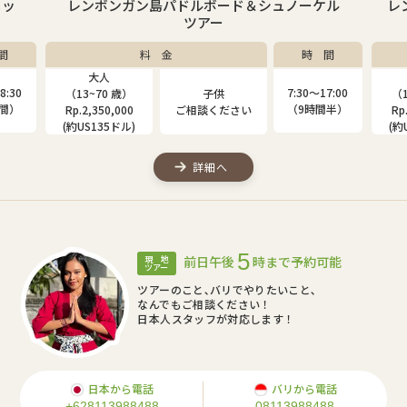
ケル
レンボンガン島マングローブ＆シュノーケルツ
アー
間
料 金
時 間
大人
子供
7:00
7:30〜17:00
（13~80 歳）
（4~12 歳）
（1
間半）
（9時間半）
Rp.2,000,000
Rp.1,310,000
Rp
(約US115ドル)
(約US75ドル)
(約
詳細へ
5
前日午後
時まで予約可能
現 地
ツアー
ツアーのこと､バリでやりたいこと､
なんでもご相談ください！
日本人スタッフが対応します！
日本から電話
バリから電話
+628113988488
08113988488