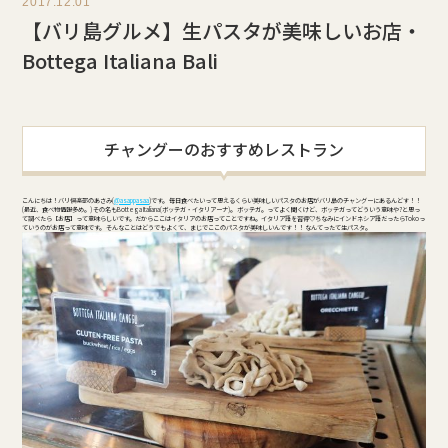
2017.12.01
【バリ島グルメ】生パスタが美味しいお店・
Bottega Italiana Bali
チャングーのおすすめレストラン
こんにちは！バリ倶楽部のあさみ(
@asappasaa
)です。 毎日食べたいって思えるくらい美味しいパスタのお店がバリ島のチャングーにあるんどす！！
(最近、食べ物情報多め。) その名もBottega Italiana(ボッテガ・イタリアーナ)。 ボッテガ。ってよく聞くけど、ボッテガってどういう意味や?と思っ
て調べたら【お店】って意味らしいです。だからここはイタリアのお店ってことですね。イタリア語を習得♡ちなみにインドネシア語だったらTokoっ
ていうのがお店って意味です。 そんなことはどうでもよくて、まじでここのパスタが美味しいんです！！ なんてったて生パスタ。