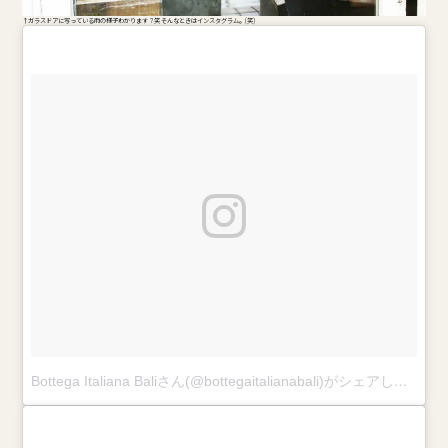
↑ガラスドアに写っている雨の様子わかります？笑 そんなときはインスタグラム。(笑)
Bottega Italiana Baliさん(@bottegaitalianabali)がシェアした投稿