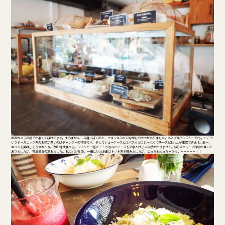
最近カメラの調子が悪くてぼけてます。すみません… 平麺っぽいのと、ニョッキみたいな感じのやつがありました。あとグルテンフリーのも。←こう
いうオーガニック系のお店が多いのはチャングーの特徴です。 そしてショーケースにはパスタだけじゃなくてチーズ&生ハムが確認できます。あー、
生ハムも美味しそうやねんな。次回絶対食べる。ワインと一緒に！！ ちなみにソースも文字だけじゃ全然わかりません。(笑)メニューに詳細が書いて
ありましたが、写真撮るの忘れました。 私はバジル系、一緒にいた友達はトマト系を頼みましたが、どっちもめっちゃうまいーーーーー！！