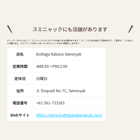
スミニャックにも店舗があります
チャングーだけじゃなくて、スミニャックにもこのパスタが食べれるお店があります！！が、こちらはお昼までの営業なので、ご注意を！！ ちなみに
この横にある、イタリアン【Zibiru】もめっちゃおいしい！それは今度紹介しますね♡
店名
Bottega Italiana Seminyak
営業時間
AM8:00～PM12:00
定休日
日曜日
住所
Jl. Drupadi No.7C, Seminyak
電話番号
+62 361-733265
Webサイト
https://www.bottegaitalianabali.com/