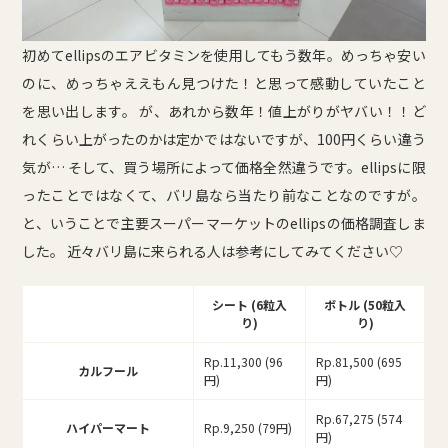
初めてellipsのエアビタミンを使用してもう数年。めっちゃ安い
のに、めっちゃええもん見つけた！と思って感動していたこと
を思い出します。 が、あれから数年！値上がりがヤバい！！ど
れくらい上がったのかは定かではないですが、100円くらい違う
気が… そして、買う場所によって価格全然違うです。ellipsに限
ったことではなくて、バリ島なら当たり前なことなのですが。
と、いうことで主要スーパーマーケットのellipsの価格調査しま
した。 近々バリ島に来られる人は参考にしてみてください♡
シート (6粒入
ボトル (50粒入
り)
り)
Rp.11,300 (96
Rp.81,500 (695
カルフール
円)
円)
Rp.67,275 (574
ハイパーマート
Rp.9,250 (79円)
円)