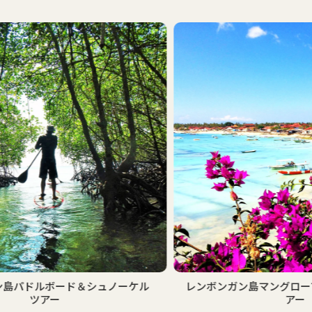
おす
ケル
レンボンガン島マングローブ＆シュノーケルツ
アー