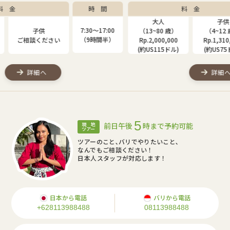
間
料 金
時 間
大人
子供
7:00
7:30〜17:00
（13~80 歳）
（4~12 歳）
（1
間半）
（9時間半）
Rp.2,000,000
Rp.1,310,000
Rp
(約US115ドル)
(約US75ドル)
(約
詳細へ
5
前日午後
時まで予約可能
現 地
ツアー
ツアーのこと､バリでやりたいこと､
なんでもご相談ください！
日本人スタッフが対応します！
日本から電話
バリから電話
+628113988488
08113988488