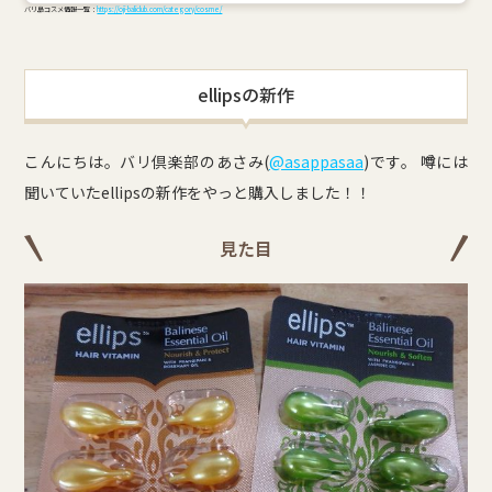
バリ島コスメ情報一覧：
https://oji-baliclub.com/category/cosme/
ellipsの新作
こんにちは。バリ倶楽部のあさみ(
@asappasaa
)です。 噂には
聞いていたellipsの新作をやっと購入しました！！
見た目