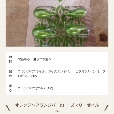
効
栄養ある、滑らかな髪へ
能
配
フランジパニオイル、ジャスミンオイル、ビタミンA・C・E、プ
合
ロビタミンB5
香
フランジパニ(プルメリア)
り
オレンジ～フランジパニ&ローズマリーオイル
～