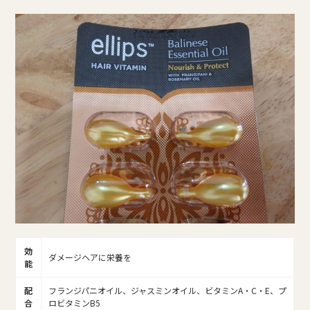
効
ダメージヘアに栄養を
能
配
フランジパニオイル、ジャスミンオイル、ビタミンA・C・E、プ
合
ロビタミンB5