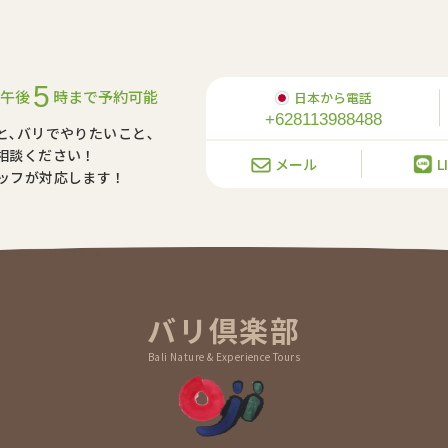
5
午後
時まで予約可能
日本から電話
+628113988488
と､バリでやりたいこと､
相談ください！
メール
L
ッフが対応します！
バリ倶楽部
Bali Nature & Experience Tours