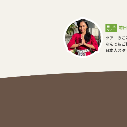
現 地
前日
ツアー
ツアーのこ
なんでもご
日本人スタ