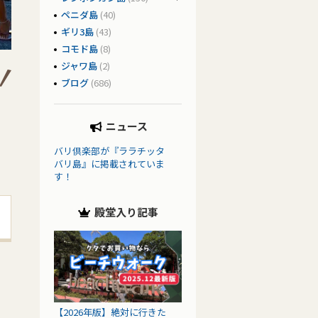
ペニダ島
(40)
ギリ3島
(43)
コモド島
(8)
ジャワ島
(2)
ブログ
(686)
ニュース
バリ倶楽部が『ララチッタ
バリ島』に掲載されていま
す！
殿堂入り記事
【2026年版】絶対に行きた