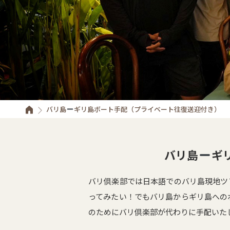
バリ島
ギリ島ボート手配（プライベート往復送迎付き）
バリ島
ギ
バリ倶楽部では日本語でのバリ島現地ツ
ってみたい！でもバリ島からギリ島への
のためにバリ倶楽部が代わりに手配いた