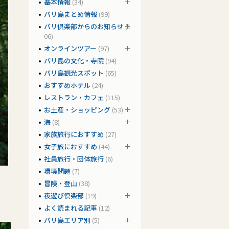
基本情報
(34)
バリ島まとめ情報
(99)
バリ倶楽部からのお知らせ
(1
06)
オンラインツアー
(97)
バリ島の文化・寺院
(94)
バリ島観光スポット
(65)
おすすめホテル
(24)
レストラン・カフェ
(115)
お土産・ショッピング
(53)
海
(8)
家族旅行におすすめ
(27)
女子旅におすすめ
(44)
社員旅行・団体旅行
(6)
環境問題
(7)
冒険・登山
(38)
夜遊び倶楽部
(19)
よく読まれる記事
(12)
バリ島エリア別
(5)