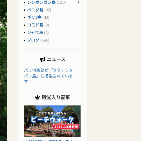
レンボンガン島
(130)
ペニダ島
(40)
ギリ3島
(43)
コモド島
(8)
ジャワ島
(2)
ブログ
(686)
ニュース
バリ倶楽部が『ララチッタ
バリ島』に掲載されていま
す！
殿堂入り記事