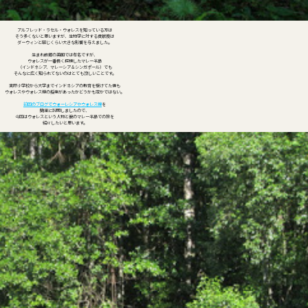
アルフレッド・ラセル・ウォレスを知っている方は
そう多くないと思いますが、生物学に対する貢献度は
ダーウィンと同じくらい大きな影響を与えました。
生まれ故郷の英国では有名ですが、
ウォレスが一番長く探検したマレー半島
（インドネシア、マレーシア＆シンガポール）でも
そんなに広く知られてないのはとても寂しいことです。
実際小学校から大学までインドネシアの教育を受けてた僕も
ウォレスやウォレス線の授業があったかどうかも定かではない。
前回のブログでウォーレシアやウォレス線
を
簡単に説明しましたので、
今回はウォレスという人物と彼のマレー半島での旅を
紹介したいと思います。