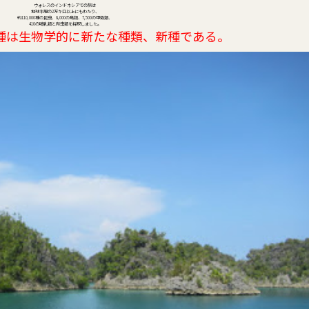
ウォレスのインドネシアでの旅は
地球半周の2万キロ以上にもわたり、
約110,000種の昆虫、8,000の鳥類、7,500の甲殻類、
410の哺乳類と爬虫類を採取しました。
00種は生物学的に新たな種類、新種である。