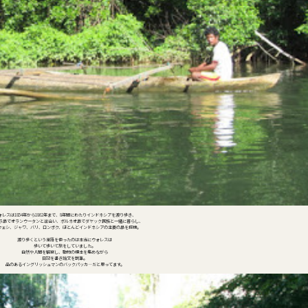
ォレスは1854年から1862年まで、8年間にわたりインドネシアを渡り歩き、
ラ島でオランウータンと出会い、ボルネオ島でダヤック民族と一緒に暮らし、
ウェシ、ジャワ、バリ、ロンボク、ほとんどインドネシアの主要の島を探検。
渡り歩くという単語を使ったのは本当にウォレスは
歩いて歩いて旅をしていました。
自然や人間を観察し、動物の標本を集めながら
日記を書き論文を執筆。
品のあるイングリッシュマンのバックパッカ―だと思ってます。