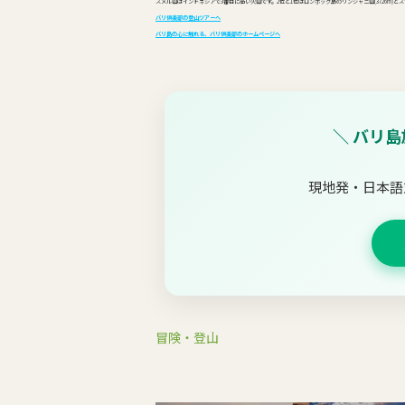
スメル山はインドネシアで3番目に高い火山です。2位と1位はロンボック島のリンジャニ山(3726m)とス
バリ倶楽部の登山ツアーへ
バリ島の心に触れる、バリ倶楽部のホームページへ
＼ バリ
現地発・日本語
冒険・登山