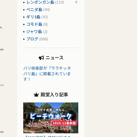
レンボンガン島
(130)
ペニダ島
(40)
ギリ3島
(43)
コモド島
(8)
す。
ジャワ島
(2)
ブログ
(686)
ル山と
ニュース
バリ倶楽部が『ララチッタ
バリ島』に掲載されていま
す！
ること
殿堂入り記事
ば行き