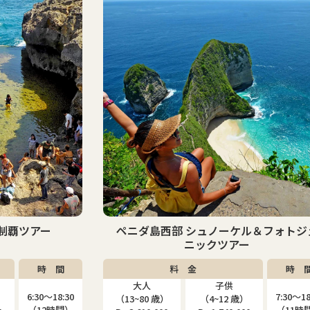
ル＆フォトジェ
レンボンガン島パドルボード＆シュノ
ー
ケルツアー
時 間
料 金
時 
大人
7:30〜18:30
7:30〜17
）
（13~70 歳）
子供
（11時間）
（9時間