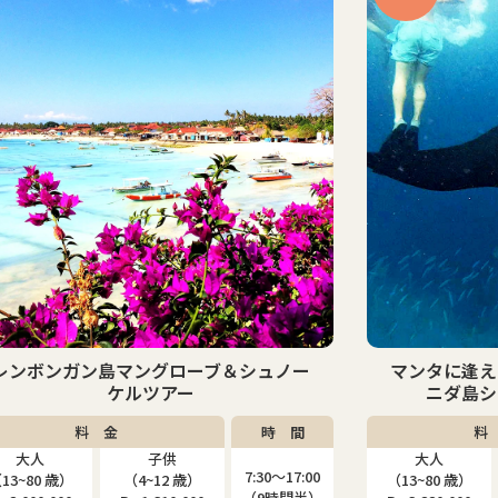
マンタに逢える！？レンボンガン島＆ペ
ペニダ島
ニダ島シュノーケリングツアー
料 金
時 間
料
大人
子供
大人
7:30〜17:00
13~80 歳）
（9~12 歳）
（13~80 歳）
（9時間半）