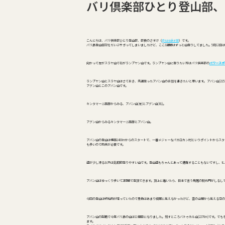
バリ倶楽部ひとり登山部、い
こんにちは、バリ倶楽部ひとり登山部、部長のさすけ（
@sasuke80
）です。
バリ島登山日記をだいぶサボってしまいましたけど、ここ3週間はずっと山登りしてました。5月12日はラ
向かって左がスラヤ山で右がランプヤン山です。ランプヤン山に登りたい方はバリ倶楽部の
パワースポ
ランプヤン山とスラヤ山はさておき、先週登ったアバン山のお話を書きたいと思います。 アバン山(2
アグン山とこのアバン山です。
キンタマーニ高原からみる、アバン山(左)とアグン山(右)。
アグン山からみるキンタマーニ高原とアバン山。
アバン山の登山は標高1400mからのスタートで、一番メジャーなパネロカン村というポイントからス
も多いので雨具が必要です。
道が少し滑る以外は比較的登りやすい山です。登山道もちゃんとあって遭難することもないですし、ヒ
アバン山はゆっくり歩いて2時間で登頂できます。頂上に着いたら、日本で言う鳥居の割れ門がしるし
今回の登山は終始雨が降っていたので景色はあまり綺麗に見えなかったけど、雲の合間から見える空の
アバン山の制覇で今年バリ島の山は11個目になりました。残すところバトゥカル山(2276m)です。で
ます。