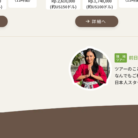
0
Rp.2,350,000
ご相談ください
ル)
(約US135ドル)
詳細へ
現 地
前日
ツアー
ツアーのこ
なんでもご
日本人スタ