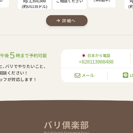
Rp.2,000,000
Rp.1,310,000
R
(約US115ドル)
(約US75ドル)
(
詳細へ
5
午後
時まで予約可能
日本から電話
+628113988488
と､バリでやりたいこと､
相談ください！
メール
L
ッフが対応します！
バリ倶楽部
Bali Nature & Experience Tours