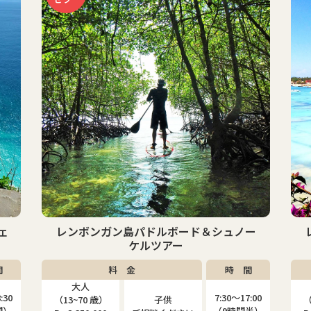
ー
レンボンガン島マングローブ＆シュノー
ケルツアー
間
料 金
時 間
大人
子供
:00
7:30〜17:00
（13~80 歳）
（4~12 歳）
（
半）
（9時間半）