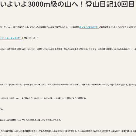
よいよ3000m級の山へ！登山日記10回目
ンプヤン山、5月19日はスラヤ山。この2つの山は標高1174m前後で双子の山です。バリ倶楽部の
サンライズ&ヨガツアー
の朝日観賞ポイントからみるとこんな感じで
ット・トレッキングツアー
をご覧ください!(^^)!
151m)はバリ島で3番目に高い山で、キンタマーニ高原へ行かれたことある方は一度はみたことあると思います。キンタマーニの綺麗な見晴らしからみれる山はバトゥー
タートです。その他2つほどのスタートポイントがあります。アバン山の登山は雨の日はすべりやすく、晴れた日には砂地が多いので少し足元に注意が必要です。霧がか
ルや刺々しい植物もなく、よく晴れた日にはバトゥール山やバトゥール湖といった景色がすごく綺麗です。
です。
色はやっぱり綺麗でした。下からみる空の色と違ってすごく澄んでみえる。
もその前に再来週はいよいよ今年の目標であるジャワ島の最高峰スメル山(3676m)へ登る予定です。スメル山は落石や火山ガスなど危険が多い山なので、準備が間に合え