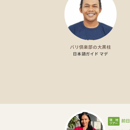
バリ倶楽部の大黒柱
日本語ガイド マデ
現 地
前日
ツアー