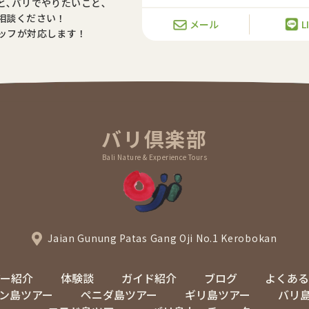
と､バリでやりたいこと､
相談ください！
メール
L
ッフが対応します！
バリ倶楽部
Bali Nature & Experience Tours
Jaian Gunung Patas Gang Oji No.1 Kerobokan
アー紹介
体験談
ガイド紹介
ブログ
よくある
ン島ツアー
ペニダ島ツアー
ギリ島ツアー
バリ