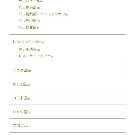
デンパサール
(11)
バリ島東部
(16)
バリ島西部・ムンジャンガン
(7)
バリ島中部
(13)
バリ島北部
(9)
レンボンガン島
(130)
ホテル情報
(12)
レストラン・カフェ
(6)
ペニダ島
(40)
ギリ3島
(43)
コモド島
(8)
ジャワ島
(2)
ブログ
(686)