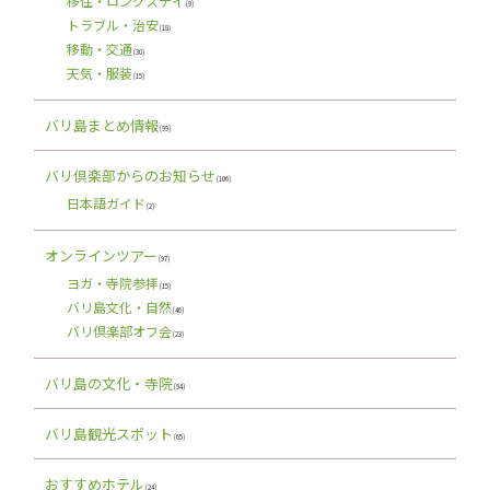
移住・ロングステイ
(9)
トラブル・治安
(18)
移動・交通
(30)
天気・服装
(15)
バリ島まとめ情報
(99)
バリ倶楽部からのお知らせ
(106)
日本語ガイド
(2)
オンラインツアー
(97)
ヨガ・寺院参拝
(15)
バリ島文化・自然
(46)
バリ倶楽部オフ会
(23)
バリ島の文化・寺院
(94)
バリ島観光スポット
(65)
おすすめホテル
(24)