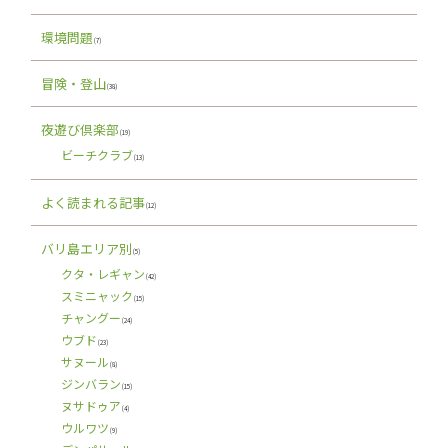
環境問題
(7)
冒険・登山
(38)
夜遊び倶楽部
(19)
ビーチクラブ
(13)
よく読まれる記事
(12)
バリ島エリア別
(5)
クタ・レギャン
(42)
スミニャック
(15)
チャングー
(24)
ウブド
(23)
サヌール
(8)
ジンバラン
(15)
ヌサドゥア
(4)
ウルワツ
(9)