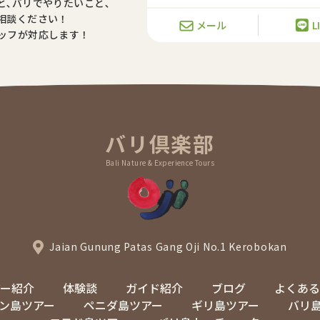
と､バリでやりたいこと､
相談ください！
メール
L
ッフが対応します！
バリ倶楽部
Bali Nature & Experience Tours
Jaian Gunung Patas Gang Oji No.1 Kerobokan
アー紹介
体験談
ガイド紹介
ブログ
よくある
ン島ツアー
ペニダ島ツアー
ギリ島ツアー
バリ