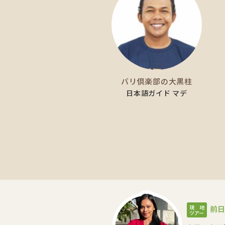
バリ倶楽部の大黒柱
日本語ガイド マデ
現 地
前日
ツアー