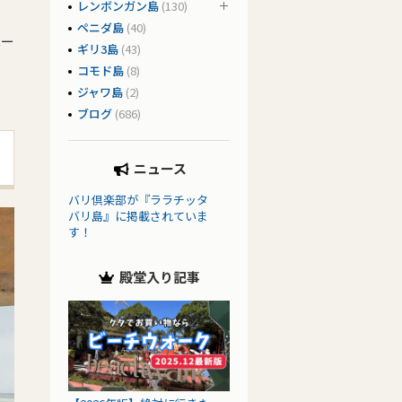
レンボンガン島
(130)
ペニダ島
(40)
ペー
ギリ3島
(43)
コモド島
(8)
ジャワ島
(2)
ブログ
(686)
ニュース
バリ倶楽部が『ララチッタ
バリ島』に掲載されていま
す！
殿堂入り記事