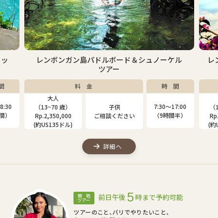
ュノーケル
レンボンガン島マングローブ＆シュノーケルツ
アー
時 間
料 金
時 間
大人
子供
7:30〜17:00
7:30〜17:00
（13~80 歳）
（4~12 歳）
（9時間半）
（9時間半）
Rp.2,000,000
Rp.1,310,000
(約US115ドル)
(約US75ドル)
詳細へ
5
前日午後
時まで予約可能
現 地
ツアー
ツアーのこと､バリでやりたいこと､