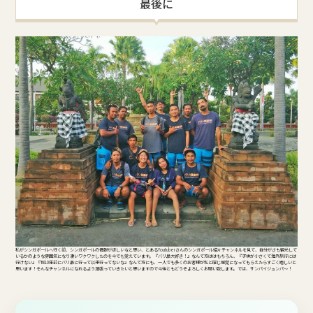
最後に
私がシンガポールへ行く前、シンガポールの情報がほしいなと思い、とあるYoutuberさんのシンガポール紹介チャンネルを見て、自分がさも観光して
いるかのような雰囲気になり凄いワクワクしたのを今でも覚えています。 『バリ島大好き！』なんて方ははもちろん、『子供が小さくて海外旅行には
行けない』『何10年前にバリ島に行って以来行ってないな』なんて方にも、一人でも多くのお客様が私と同じ感覚になってもらえたらすごく嬉しいと
思います！そんなチャンネルになれるよう頑張っていきたいと思いますので今後ともどうぞよろしくお願い致します。 では、サンパイジュンパ～！