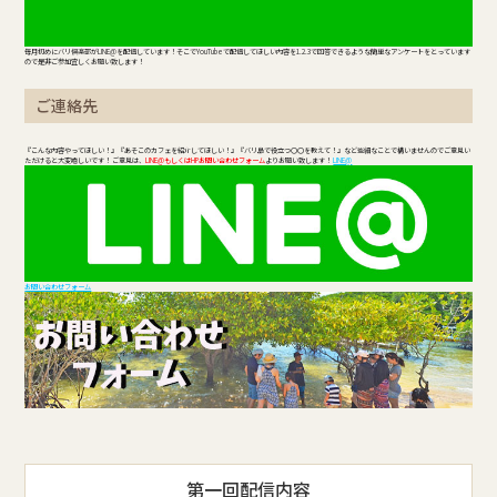
毎月初めにバリ倶楽部がLINE@を配信しています！そこでYouTubeで配信してほしい内容を1.2.3で回答できるような簡単なアンケートをとっています
ので是非ご参加宜しくお願い致します！
ご連絡先
『こんな内容やってほしい！』『あそこのカフェを紹介してほしい！』『バリ島で役立つ〇〇を教えて！』など些細なことで構いませんのでご意見い
ただけると大変嬉しいです！ ご意見は、
LINE@もしくはHPお問い合わせフォーム
よりお願い致します！
LINE@
お問い合わせフォーム
第一回配信内容