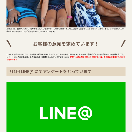
基本的には、日本人スタッフ4名がお送りしていきますが、これからはガイド1人1人出演する会をつくろうと思っています。 また、その他にもバリ倶
楽部と縁のある方々にもご出演をお願いしたい思っています。
お客様の意見を求めています！
どうしても私たちだけでは、ネタ切れ・的外れ情報になってしまう場合もあると思います。そんな時、皆様がどんな内容が知りたいか是非教えて下さ
い！！！ 1人1人のご意見は、その他にも同じ疑問を持たれているが必ずいます。
是非バリ島に関する気になる事があれば、お気軽にご連絡いただける
と幸いです！
月1回 LINE@ にてアンケートをとっています