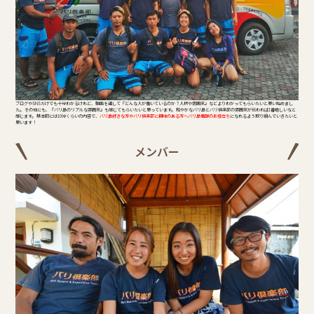
ブログやSNSだけでも十分わかるけれど、動画を通して『どんな人が働いているのか？人柄や雰囲気』などよりわかってもらいたいと思い始めまし
た。 その他にも、『バリ島のリアルな雰囲気』も感じてもらいたいと思っています。 和やかなバリ島とバリ倶楽部の雰囲気が伝われば1番嬉しいなと
感じます。 基本的には10分くらいの内容で、
バリ島好きな方やバリ倶楽部に興味のある方へバリ島情報のお役立ち
になれるよう取り組んでいきたいと
思います！
メンバー