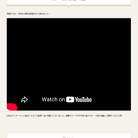
早速ですが、7月末に初回を配信させて頂きました！
LINE@アンケートにご協力いただいた皆様、誠に有難うございました。 編集やトークがTHE初心者ですが、今後の活躍にご期待ください(笑)