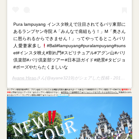
Pura lampuyang インスタ映えで注目されてるバリ東部に
あるランプヤン寺院 A「みんなで肩組もう！」M「奥さん
に怒られるからできません！」ってやってるところバリ
人愛妻家多し
#Bali#lampuyang#puralampuyang#suns
et#インスタ映え#割れ門#スピリチュアル#アグン山#バリ
倶楽部#バリ倶楽部ツアー#日本語ガイド#絶景#タビジョ
#ポーズやたらたくましいな
Ayane Hirao
さん(@ayane3219)がシェアした投稿 -
2018年10月月30日午前1時51分PDT
ランプヤン寺院の割れ門で、アグン山をバックにこんな素敵な写真も撮れますよ～！ 今あるバリ倶楽部のランプヤン寺院ツアーの中でも
1番気軽かつ
手軽
に参加できるツアーです！またランプヤン寺院だけでなく、
自然残るバリ島東部のフォトジェニックなスポットにも行けちゃう。
写真好きにはた
まらないツアー！ ランプヤン寺院＆東部フォトジェニック【
ツアーページ
】