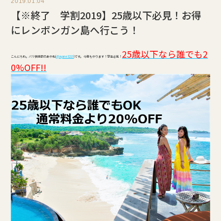
2019.01.04
【※終了 学割2019】25歳以下必見！お得
にレンボンガン島へ行こう！
25歳以下なら誰でも2
こんにちわ。バリ倶楽部のあやね(
@ayane3219
)です。 今年もやります！学生必見！
0%OFF!!