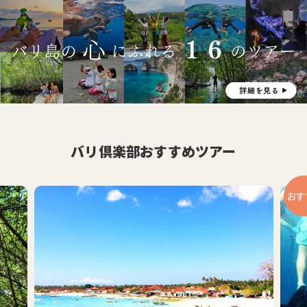
バリ倶楽部おすすめツアー
おす