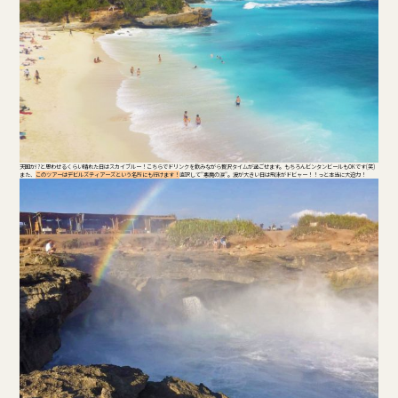
天国か!?と思わせるくらい晴れた日はスカイブルー！こちらでドリンクを飲みながら贅沢タイムが過ごせます。もちろんビンタンビールもOKです(笑)
また、
このツアーはデビルズティアーズという名所にも行けます！
直訳して"悪魔の涙"。波が大きい日は飛沫がドビャー！！っと本当に大迫力！