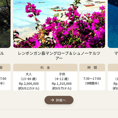
ケル
レンボンガン島マングローブ＆シュノーケルツ
アー
間
料 金
時 間
大人
子供
7:00
7:30〜17:00
（13~80 歳）
（4~12 歳）
（1
間半）
（9時間半）
Rp.2,000,000
Rp.1,310,000
Rp
(約US115ドル)
(約US75ドル)
(約
詳細へ