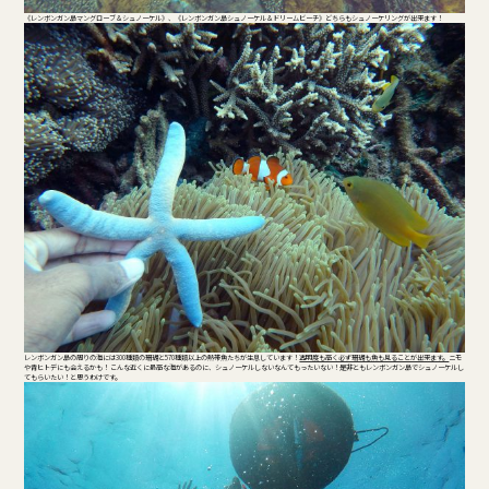
《レンボンガン島マングローブ＆シュノーケル》、《レンボンガン島シュノーケル＆ドリームビーチ》どちらもシュノーケリングが出来ます！
レンボンガン島の周りの海には300種類の珊瑚と570種類以上の熱帯魚たちが生息しています！
透明度も高く必ず珊瑚も魚も見ることが出来ます。
ニモ
や青ヒトデにも会えるかも！ こんな近くに最高な海があるのに、シュノーケルしないなんてもったいない！是非ともレンボンガン島でシュノーケルし
てもらいたい！と思うわけです。