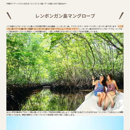
対象のツアーってどんなのよ？ということで各ツアーを紹介させて頂きます！
レンボンガン島マングローブ
バリ本島からスピードボートに乗って40分弱の場所にある離島・レンボンガン島。アクティビティーはすべてこのレンボンガン島で行います！
レンボ
ンガン島ツアーで1番人気！王道の【レンボンガン島マングローブ＆シュノーケル】ツアー！
レンボンガン島は3分の1がマングローブです。マングロ
ーブ林は約200ヘクタール(東京ドーム約40個分)あり、一部しか探検できないほどマングローブの木が密集しています。
まさに天然の酸素カプセル！小船に乗ってマングローブ林の中を探険しましょう！なぜ海でも生きていけるのかなぁ？マングローブを見るとふと疑問
が浮かんできます。神秘の植物マングローブについて日本語で分かり易くご紹介します。