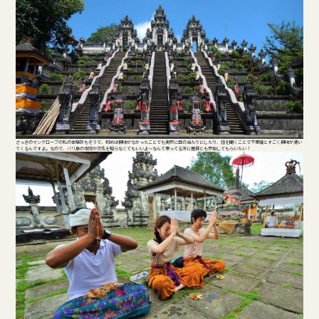
さっきのマングローブの私の体験談もそうで、初めは興味がなかったことでも実際に目の当たりにしたり、話を聞くことで不思議とすごく興味が湧い
てくるんですよ。なので、バリ島の寺院や文化を知らなくてもいいよ～なんて思ってる方に是非とも参加してもらいたい！