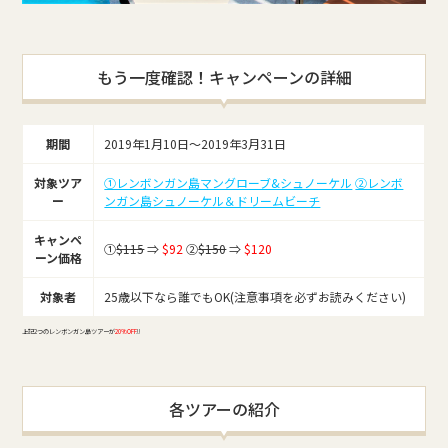
もう一度確認！キャンペーンの詳細
期間
2019年1月10日～2019年3月31日
対象ツア
①レンボンガン島マングローブ&シュノーケル
②レンボ
ー
ンガン島シュノーケル＆ドリームビーチ
キャンペ
①
$115
⇒
$92
②
$150
⇒
$120
ーン価格
対象者
25歳以下なら誰でもOK(注意事項を必ずお読みください)
上記2つのレンボンガン島ツアーが
20%OFF
!!
各ツアーの紹介