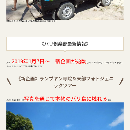
移動はトラックの荷台に乗って島の景色を感じながら行きます！
《バリ倶楽部最新情報》
2019年1月7日～ 新企画が始動
実は、
します！！ 今注目されているスポットを巡るツ
アーになりましたので下記を是非ご覧ください！
《新企画》ランプヤン寺院＆東部フォトジェニ
ックツアー
写真を通じて本物のバリ島に触れる
ズバリ！コンセプトは
こと！