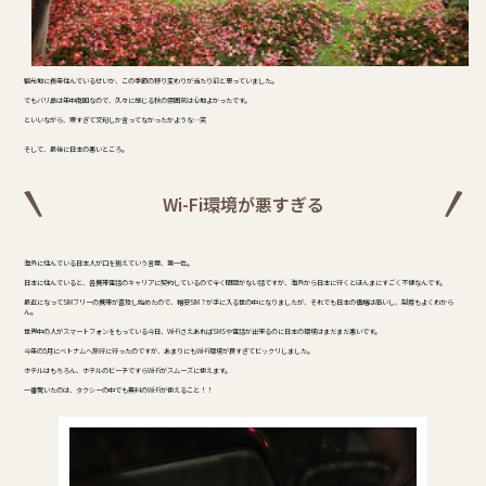
観光地に長年住んでいるせいか、この季節の移り変わりが当たり前と思っていました。
でもバリ島は年中南国なので、久々に感じる秋の雰囲気は心地よかったです。
といいながら、寒すぎて文句しか言ってなかったかような…笑
そして、最後に日本の悪いところ。
Wi-Fi環境が悪すぎる
海外に住んでいる日本人が口を揃えていう言葉、第一位。
日本に住んでいると、各携帯電話のキャリアに契約しているので全く問題がない話ですが、海外から日本に行くとほんまにすごく不便なんです。
最近になってSIMフリーの携帯が普及し始めたので、格安SIM？が手に入る世の中になりましたが、それでも日本の価格は高いし、制度もよくわから
ん。
世界中の人がスマートフォンをもっている今日、Wi-FiさえあればSMSや電話が出来るのに日本の環境はまだまだ悪いです。
今年の5月にベトナムへ旅行に行ったのですが、あまりにもWi-Fi環境が良すぎてビックリしました。
ホテルはもちろん、ホテルのビーチですらWi-Fiがスムーズに使えます。
一番驚いたのは、タクシーの中でも無料のWi-Fiが使えること！！