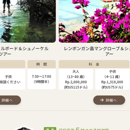
ケル
レンボンガン島マングローブ＆シュノーケルツ
アー
間
料 金
時 間
大人
子供
7:00
7:30〜17:00
（13~80 歳）
（4~12 歳）
（1
間半）
（9時間半）
Rp.2,000,000
Rp.1,310,000
Rp
(約US115ドル)
(約US75ドル)
(約
詳細へ
現 地