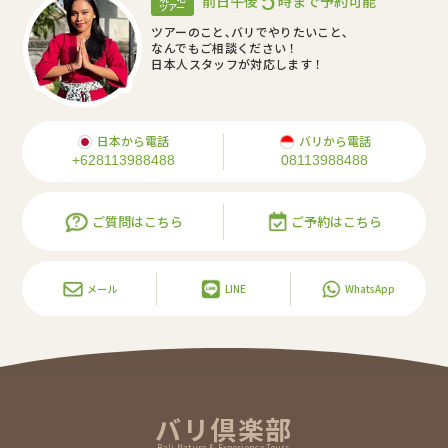
5
前日午後
時まで予約可能
ツアー
ツアーのこと､バリでやりたいこと､
なんでもご相談ください！
日本人スタッフが対応します！
日本から電話
バリから電話
+628113988488
08113988488
ご質問はこちら
ご予約はこちら
メール
LINE
WhatsApp
バリ倶楽部
Bali Nature & Experience Tours