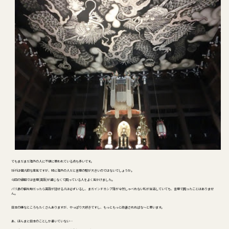
でもまだまだ海外の人に不便に思われている点も多いです。
Wi-Fiは個人的な意見ですが、特に海外の人だと言葉の壁が大きいのではないでしょうか。
今回の帰国では言葉(英語)が通じなくて困っている人をよく見かけました。
バリ島の観光地だったら英語が話せる人は必ずいるし、まだインドネシア語が全然しゃべれない私が生活していても、言葉で困ったことはありませ
ん。
日本の嫌なところもたくさんありますが、やっぱり大好きですし、もっともっと改善されればな～と思います。
あ、ほんまに日本のことしか書いていない…