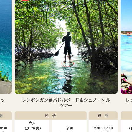
レンボンガン島パドルボード＆シュノーケル
レンボンガ
ツアー
料 金
時 間
大人
大人
7:30〜17:00
（13~70 歳）
子供
（13~80 歳