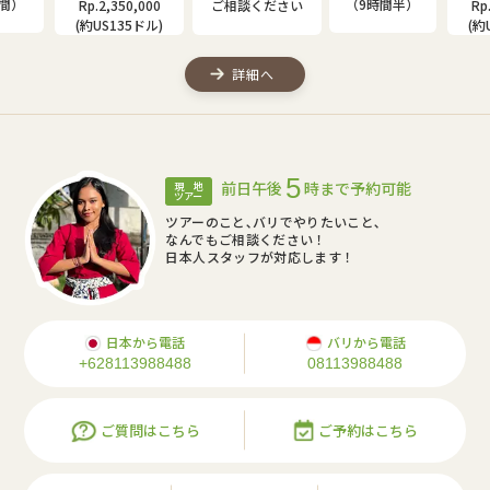
（9時間半）
Rp.2,350,000
ご相談ください
Rp.2,000,00
(約US135ドル)
(約US115ドル
詳細へ
5
前日午後
時まで予約可能
現 地
ツアー
ツアーのこと､バリでやりたいこと､
なんでもご相談ください！
日本人スタッフが対応します！
日本から電話
バリから電話
+628113988488
08113988488
ご質問はこちら
ご予約はこちら