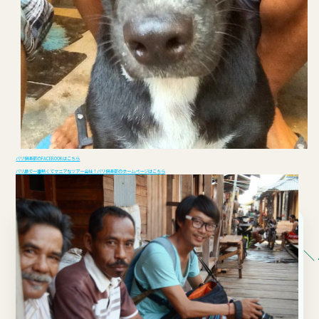
バリ倶楽部のFACEBOOKはこちら
バリ島で一番熱くてマニアなツアー会社！バリ倶楽部のホームページはこちら
＼