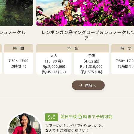
ケル
レンボンガン島マングローブ＆シュノーケルツ
アー
間
料 金
時 間
大人
子供
7:00
7:30〜17:00
（13~80 歳）
（4~12 歳）
（1
間半）
（9時間半）
Rp.2,000,000
Rp.1,310,000
Rp
(約US115ドル)
(約US75ドル)
(約
詳細へ
5
前日午後
時まで予約可能
現 地
ツアー
ツアーのこと､バリでやりたいこと､
なんでもご相談ください！