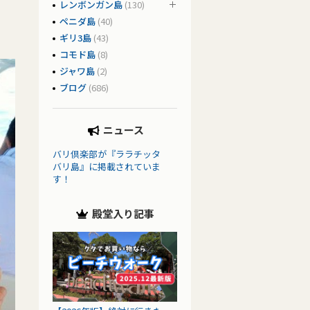
レンボンガン島
(130)
ペニダ島
(40)
ギリ3島
(43)
コモド島
(8)
ジャワ島
(2)
ブログ
(686)
ニュース
バリ倶楽部が『ララチッタ
バリ島』に掲載されていま
す！
殿堂入り記事