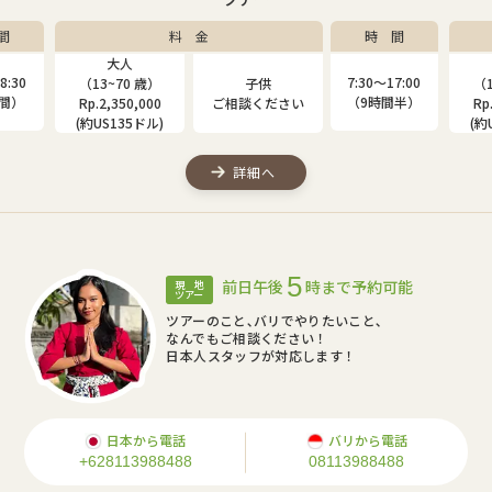
料 金
時 間
大人
0
7:30〜17:00
（13~70 歳）
子供
（13~
）
（9時間半）
Rp.2,350,000
ご相談ください
Rp.2,
(約US135ドル)
(約US
詳細へ
5
前日午後
時まで予約可能
現 地
ツアー
ツアーのこと､バリでやりたいこと､
なんでもご相談ください！
日本人スタッフが対応します！
日本から電話
バリから電話
+628113988488
08113988488