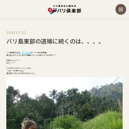
2009.07.02
バリ島東部の道端に続くのは、、、。
バリ島東部を巡る、
ザ・タッチ
のツアー中の出来事。
車を走らせていると何やら道端にたくさん並んでいるものが？？
お客さんも？？？
私も？？？
うちのガイドのバンバンくんは、
“クローブの実ですよ。”
車を降りてみんなで見てみることに。