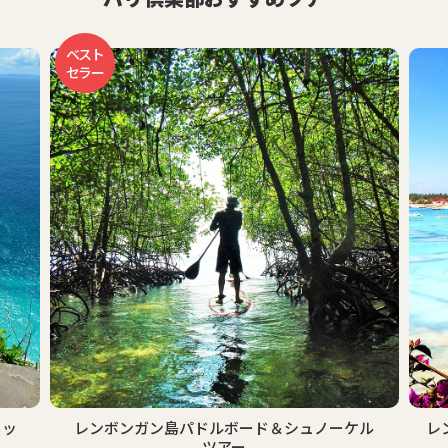
ベスト
セラー
レンボンガン島パドルボード＆シュノーケル
レン
ツアー