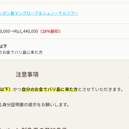
ンガン島マングローブ＆シュノーケルツアー
0,000→Rp1,440,000
（25％割引）
歳以下
のお金でバリ島に来た方
注意事項
歳以下）
かつ
自分のお金でバリ島に来た方
とさせていただきます。
る身分証明書の提示をお願いします。
。