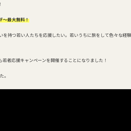
！
 F〜最大無料！
いを持つ若い人たちを応援したい。若いうちに旅をして色々な経
』
も若者応援キャンペーンを開催することになりました！
した。