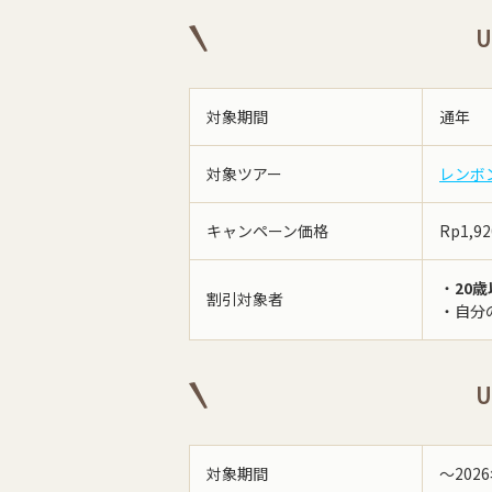
対象期間
通年
対象ツアー
レンボ
キャンペーン価格
Rp1,9
・
20
割引対象者
・自分
対象期間
〜202