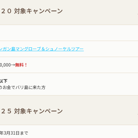
U２０ 対象キャンペーン
ンガン島マングローブ＆シュノーケルツアー
20,000→
無料！
歳以下
のお金でバリ島に来た方
U２５ 対象キャンペーン
6年3月31日まで