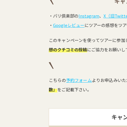
キャ
・バリ倶楽部の
Instagram
、
X（旧Twitt
・
Googleレビュー
にツアーの感想をツア
このキャンペーンを使ってツアーに参加
想のクチコミの投稿
にご協力をお願いし
こちらの
予約フォーム
よりお申込みいた
数』
をご記載下さい。
キャ