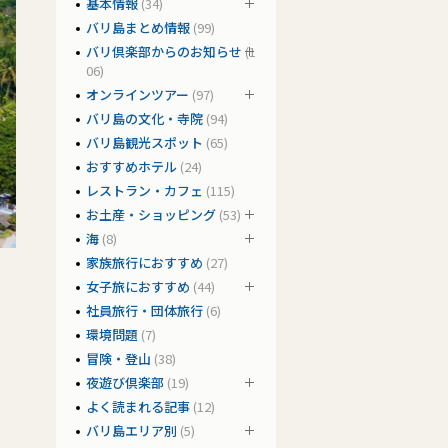
基本情報
(34)
バリ島まとめ情報
(99)
バリ倶楽部からのお知らせ
(1
06)
オンラインツアー
(97)
バリ島の文化・寺院
(94)
バリ島観光スポット
(65)
おすすめホテル
(24)
レストラン・カフェ
(115)
お土産・ショッピング
(53)
海
(8)
家族旅行におすすめ
(27)
女子旅におすすめ
(44)
社員旅行・団体旅行
(6)
ャ
環境問題
(7)
冒険・登山
(38)
夜遊び倶楽部
(19)
よく読まれる記事
(12)
バリ島エリア別
(5)