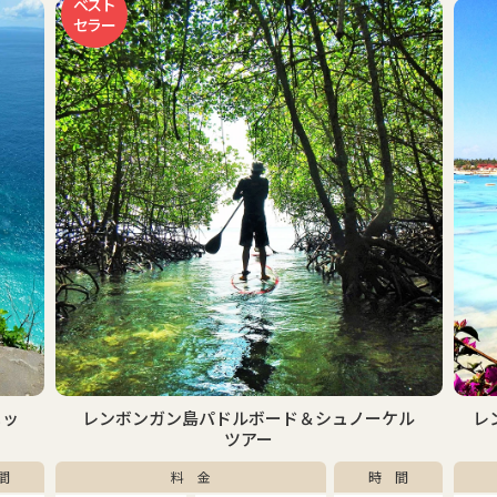
ーケル
レンボンガン島マングローブ＆シュノーケルツ
アー
時 間
料 金
時 間