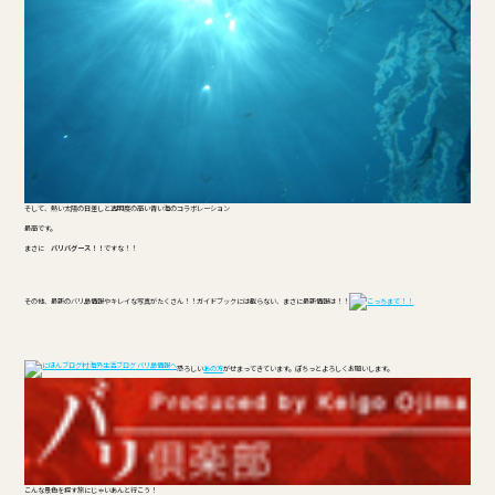
そして、熱い太陽の日差しと透明度の高い青い海のコラボレーション
最高です。
まさに
バリバグース！！
ですな！！
その他、最新のバリ島情報やキレイな写真がたくさん！！ガイドブックには載らない、まさに最新情報は！！
こっちまで！！
恐ろしい
あの方
がせまってきています。ぽちっとよろしくお願いします。
こんな景色を探す旅にじゃいあんと行こう！