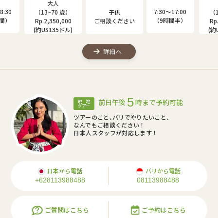
大人
子供
30〜17:00
7:30〜17:00
（13~80 歳）
（4~12 歳）
9時間半）
（9時間半）
Rp.2,000,000
Rp.1,310,000
(約US115ドル)
(約US75ドル)
詳細へ
5
前日午後
時まで予約可能
現 地
ツアー
ツアーのこと､バリでやりたいこと､
なんでもご相談ください！
日本人スタッフが対応します！
日本から電話
バリから電話
+628113988488
08113988488
ご質問はこちら
ご予約はこちら