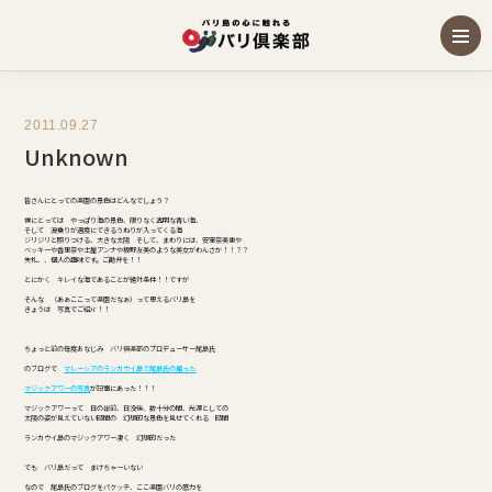
2011.09.27
Unknown
皆さんにとっての楽園の景色はどんなでしょう？
僕にとっては やっぱり海の景色、限りなく透明な青い海、
そして 波乗りが適度にできるうねりが入ってくる海
ジリジリと照りつける、大きな太陽 そして、まわりには、安室奈美恵や
ベッキーや香里奈や土屋アンナや板野友美のような美女がわんさか！！？？
失礼、、個人の趣味です。ご勘弁を！！
とにかく キレイな海であることが絶対条件！！ですが
そんな （あぁここって楽園だなぁ）って思えるバリ島を
きょうは 写真でご紹介！！
ちょっと前の毎度おなじみ バリ倶楽部のプロデューサー尾島氏
のブログで
マレーシアのランカウイ島で尾島氏の撮った
マジックアワーの写真
が記事にあった！！！
マジックアワーって 日の出前、日没後、数十分の間、光源としての
太陽の姿が見えていない時間の 幻想的な景色を見せてくれる 時間
ランカウイ島のマジックアワー凄く 幻想的だった
でも バリ島だって まけちゃーいない
なので 尾島氏のブログをパクッテ、ここ楽園バリの底力を