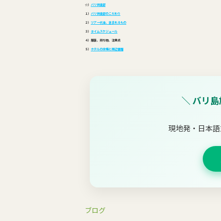
☆）
バリ倶楽部
１）
バリ倶楽部のこだわり
２）
ツアー代金、含まれるもの
３）
タイムスケジュール
４）
服装、持ち物、注意点
５）
ホテルの設備と周辺情報
＼ バリ
現地発・日本語
ブログ