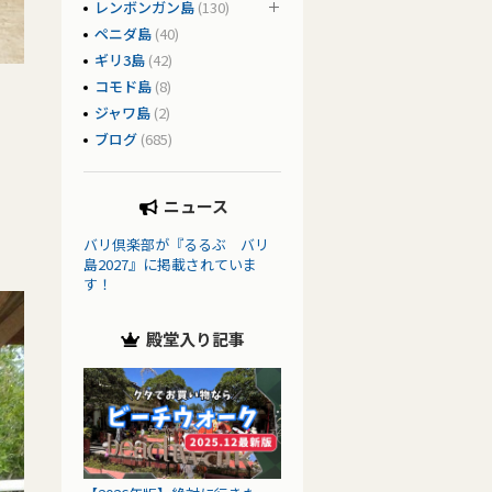
レンボンガン島
(130)
ペニダ島
(40)
ギリ3島
(42)
コモド島
(8)
ジャワ島
(2)
ブログ
(685)
ニュース
バリ倶楽部が『るるぶ バリ
島2027』に掲載されていま
す！
殿堂入り記事