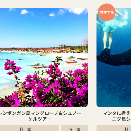
すすめ
マンタに逢える！？レンボンガン島＆ペ
ペニダ島
ニダ島シュノーケリングツアー
料 金
時 間
料