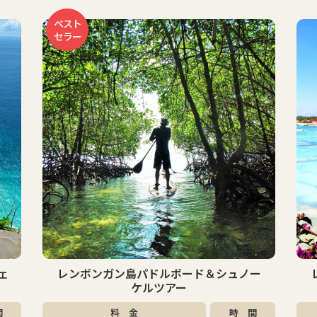
お
ー
レンボンガン島マングローブ＆シュノー
ケルツアー
間
料 金
時 間