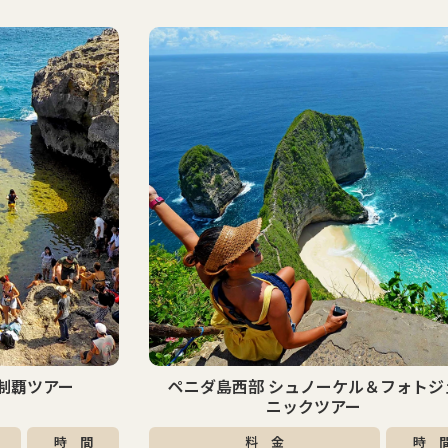
ベスト
セラー
ル＆フォトジェ
レンボンガン島パドルボード＆シュノ
ー
ケルツアー
時 間
料 金
時 