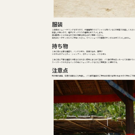
服装
１日目はシュノーケリングを行うので、水着着用のうえＴシャツ＆短パンなどの軽装でお越しください
日差しが強いので、帽子とサングラスの着用をオススメします。
夜は肌寒いことがあるので何か羽織る物を必ずご用意ください。
足元はビーチサンダルでご参加ください。マリンシューズや厚底のサンダルはオススメしません。
持ち物
１泊２日に必要な着替え、ハンドタオル、日焼け止め、虫除け
※ホテルのアメニティ：シャンプー、ボディージェル、バスタオル
１泊２日に不要な着替えや靴などは大きい荷物にまとめて頂き、バリ島の弊社ロッカーにてお預かりい
スーツケースや大きなバックの他にリュックサックなどをご用意頂くと便利です。
注意点
飛行機の遅延、空港の混雑などを考慮し、バリ島到着日のご予約はお受け出来かねますので予めご了承