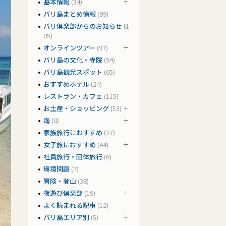
基本情報
(34)
バリ島まとめ情報
(99)
バリ倶楽部からのお知らせ
(1
05)
オンラインツアー
(97)
バリ島の文化・寺院
(94)
バリ島観光スポット
(65)
おすすめホテル
(24)
レストラン・カフェ
(115)
お土産・ショッピング
(53)
海
(8)
家族旅行におすすめ
(27)
女子旅におすすめ
(44)
社員旅行・団体旅行
(6)
環境問題
(7)
冒険・登山
(38)
夜遊び倶楽部
(19)
よく読まれる記事
(12)
バリ島エリア別
(5)