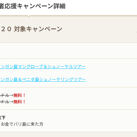
者応援キャンペーン詳細
U２０ 対象キャンペーン
ボンガン島マングローブ＆シュノーケルツアー
ボンガン島＆ペニダ島シュノーケリングツアー
5ドル
→
無料！
0ドル
→
無料！
以下
のお金でバリ島に来た方