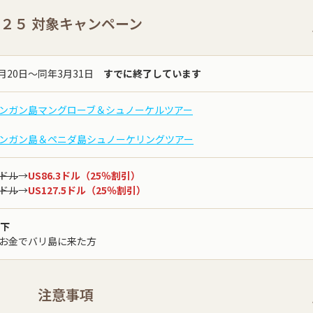
U２５ 対象キャンペーン
1月20日〜同年3月31日
すでに終了しています
ンガン島マングローブ＆シュノーケルツアー
ンガン島＆ペニダ島シュノーケリングツアー
5ドル
→
US86.3ドル（25％割引）
0ドル
→
US127.5ドル（25％割引）
以下
お金でバリ島に来た方
注意事項