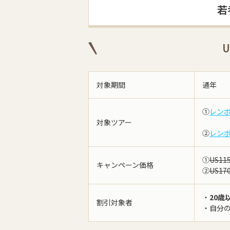
若
対象期間
通年
①
レン
対象ツアー
②
レン
①
US11
キャンペーン価格
②
US17
・
20歳
割引対象者
・自分