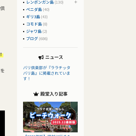
レンボンガン島
(130)
リ倶
ペニダ島
(40)
ギリ3島
(43)
コモド島
(8)
ジャワ島
(2)
ブログ
(686)
！
ニュース
バリ倶楽部が『ララチッタ
験を
バリ島』に掲載されていま
す！
殿堂入り記事