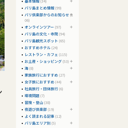
基本情報
(34)
バリ島まとめ情報
(99)
バリ倶楽部からのお知らせ
(1
06)
オンラインツアー
(97)
バリ島の文化・寺院
(94)
バリ島観光スポット
(65)
おすすめホテル
(24)
レストラン・カフェ
(115)
お土産・ショッピング
(53)
海
(8)
家族旅行におすすめ
(27)
女子旅におすすめ
(44)
社員旅行・団体旅行
(6)
ン
環境問題
(7)
冒険・登山
(38)
夜遊び倶楽部
(19)
よく読まれる記事
(12)
バリ島エリア別
(5)