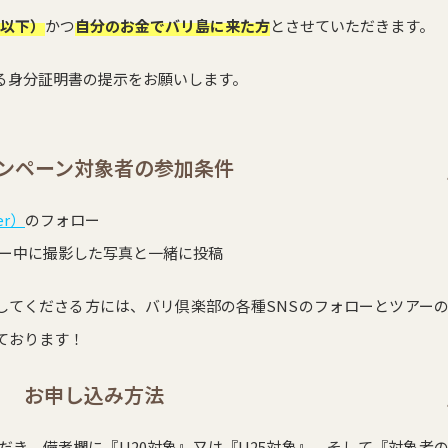
歳以下）
かつ
自分のお金でバリ島に来た方
とさせていただきます。
る身分証明書の提示をお願いします。
。
ンペーン対象者の参加条件
er）
のフォロー
ー中に撮影した写真と一緒に投稿
してくださる方には、バリ倶楽部の各種SNSのフォローとツアー
ております！
お申し込み方法
だき、備考欄に『U20対象』又は『U25対象』、そして『対象者