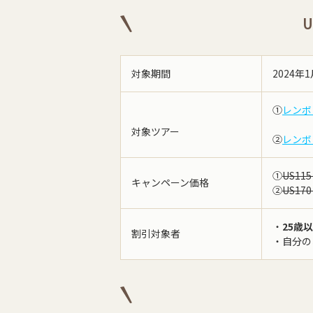
対象期間
2024年
①
レンボ
対象ツアー
②
レンボ
①
US11
キャンペーン価格
②
US17
・
25歳
割引対象者
・自分の