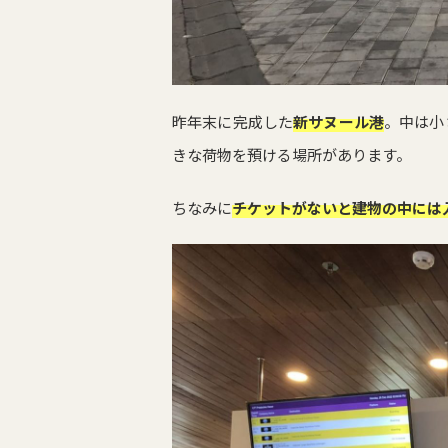
昨年末に完成した
新サヌール港
。中は小
きな荷物を預ける場所があります。
ちなみに
チケットがないと建物の中には