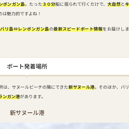
ンボンガン島
。たった
３０分
船に揺られて行くだけで、
大自然
と
のは魅力的ですよね！
、
バリ島⇔レンボンガン島
の
最新スピードボート情報
をお届けし
ボート発着場所
所は、サヌールビーチの隣にできた
新サヌール港
。そのほか、バ
ランガン港
があります。
新サヌール港