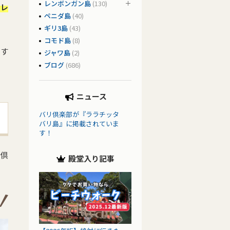
レンボンガン島
(130)
キレ
ペニダ島
(40)
ギリ3島
(43)
コモド島
(8)
ます
ジャワ島
(2)
ブログ
(686)
ニュース
バリ倶楽部が『ララチッタ
バリ島』に掲載されていま
す！
リ倶
殿堂入り記事