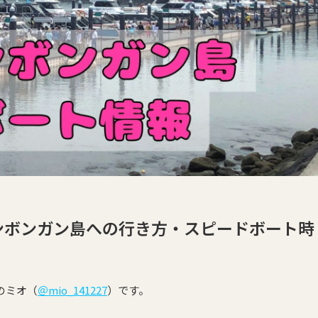
レンボンガン島への行き方・スピードボート時
のミオ（
＠mio_141227
）です。