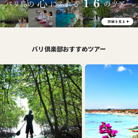
バリ倶楽部おすすめツアー
おす