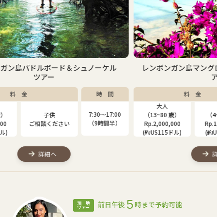
ケル
レンボンガン島マングローブ＆シュノーケルツ
アー
間
料 金
時 間
大人
子供
7:00
7:30〜17:00
（13~80 歳）
（4~12 歳）
（1
間半）
（9時間半）
Rp.2,000,000
Rp.1,310,000
Rp
(約US115ドル)
(約US75ドル)
(約
詳細へ
5
前日午後
時まで予約可能
現 地
ツアー