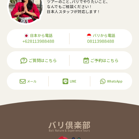
ツアーのこと､バリでやりたいこと､
なんでもご相談ください！
日本人スタッフが対応します！
日本から電話
バリから電話
+628113988488
08113988488
ご質問はこちら
ご予約はこちら
メール
LINE
WhatsApp
バリ倶楽部
Bali Nature & Experience Tours